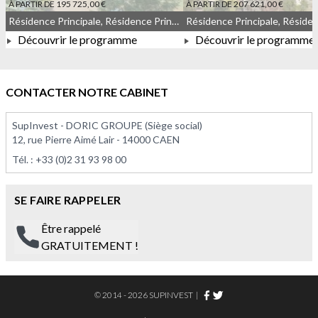
À PARTIR DE 195 725,00 €
À PARTIR DE 207 621,00 €
Résidence Principale, Résidence Principale, Droit commun, Meublé non géré
Découvrir le programme
Découvrir le programme
À PARTIR DE 195 725,00 €
À PARTIR DE 207 621,0
CONTACTER NOTRE CABINET
SupInvest - DORIC GROUPE (Siège social)
12, rue Pierre Aimé Lair - 14000 CAEN
Tél. :
+33 (0)2 31 93 98 00
SE FAIRE RAPPELER
Être rappelé
GRATUITEMENT !
© 2014 - 2026 SUPINVEST
|