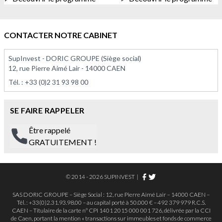
À PARTIR DE 375 000,00 €
À PARTIR DE 113 575,00 
CONTACTER NOTRE CABINET
SupInvest - DORIC GROUPE (Siège social)
12, rue Pierre Aimé Lair - 14000 CAEN
Tél. :
+33 (0)2 31 93 98 00
SE FAIRE RAPPELER
Être rappelé
GRATUITEMENT !
© 2014 - 2026 SUPINVEST
|
SAS DORIC GROUPE – Siège Social : 12, rue Pierre Aimé Lair – 14000 CAEN –
Tél. : +33(0)2.31.93.98.00 – au capital porté à 50.000 € – 492 379 979 R.C.S.
CAEN – Titulaire de la carte n° CPI 1401 2015 000 001 726, délivrée par la CCI
de Caen, portant la mention « transactions sur immeubles et fonds de commerce