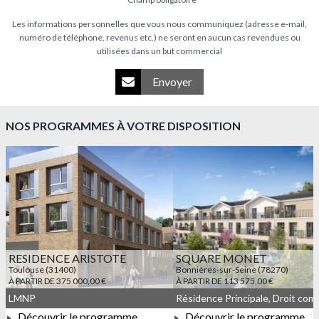
Les informations personnelles que vous nous communiquez (adresse e-mail,
numéro de téléphone, revenus etc.) ne seront en aucun cas revendues ou
utilisées dans un but commercial
Envoyer
NOS PROGRAMMES À VOTRE DISPOSITION
RESIDENCE ARISTOTE
SQUARE MONET
Toulouse (31400)
Bonnières-sur-Seine (78270)
À PARTIR DE 375 000,00 €
À PARTIR DE 113 575,00 €
LMNP
Découvrir le programme
Découvrir le programme