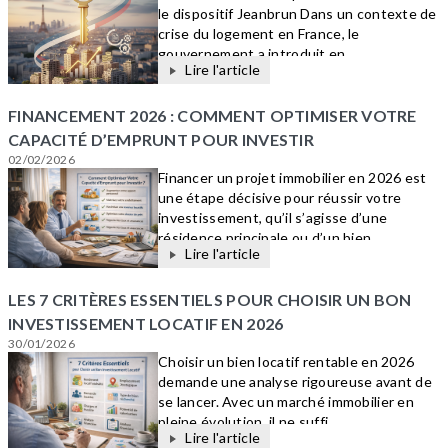
le dispositif Jeanbrun Dans un contexte de
crise du logement en France, le
gouvernement a introduit en ...
Lire l'article
FINANCEMENT 2026 : COMMENT OPTIMISER VOTRE
CAPACITÉ D’EMPRUNT POUR INVESTIR
02/02/2026
Financer un projet immobilier en 2026 est
une étape décisive pour réussir votre
investissement, qu’il s’agisse d’une
résidence principale ou d’un bien...
Lire l'article
LES 7 CRITÈRES ESSENTIELS POUR CHOISIR UN BON
INVESTISSEMENT LOCATIF EN 2026
30/01/2026
Choisir un bien locatif rentable en 2026
demande une analyse rigoureuse avant de
se lancer. Avec un marché immobilier en
pleine évolution, il ne suffi...
Lire l'article