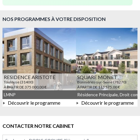
NOS PROGRAMMES À VOTRE DISPOSITION
RESIDENCE ARISTOTE
SQUARE MONET
Toulouse (31400)
Bonnières-sur-Seine (78270)
À PARTIR DE 375 000,00 €
À PARTIR DE 113 575,00 €
LMNP
Découvrir le programme
Découvrir le programme
À PARTIR DE 375 000,00 €
À PARTIR DE 113 575,00 
CONTACTER NOTRE CABINET