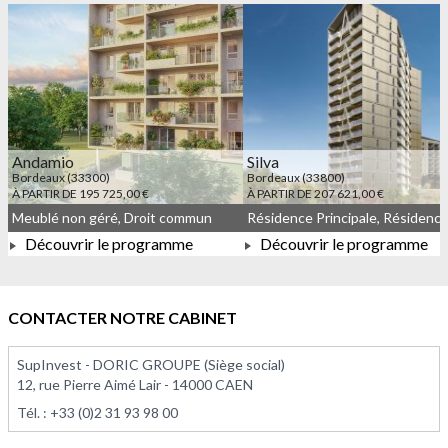
Andamio
Silva
Bordeaux (33300)
Bordeaux (33800)
À PARTIR DE 195 725,00 €
À PARTIR DE 207 621,00 €
Meublé non géré, Droit commun
Découvrir le programme
Découvrir le programme
À PARTIR DE 195 725,00 €
À PARTIR DE 207 621,00 
CONTACTER NOTRE CABINET
SupInvest - DORIC GROUPE (Siège social)
12, rue Pierre Aimé Lair - 14000 CAEN
Tél. :
+33 (0)2 31 93 98 00