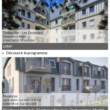
À PARTIR DE 276 068,00 €
Deauville - Les Embruns
Deauville (14800)
À PARTIR DE 79 241,00 €
LMNP
Découvrir le programme
À PARTIR DE 79 241,00 €
Nuances
Saint-Aubin-sur-Mer (14750)
À PARTIR DE 162 400,00 €
Résidence Principale, Résidence Principale, Droit commun, Meublé non géré, JEANBRUN