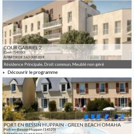
À PARTIR DE 130 708,00 €
COUR GABRIEL 2
Caen (14000)
À PARTIR DE 163 000,00 €
Résidence Principale, Droit commun, Meublé non géré
Découvrir le programme
À PARTIR DE 163 000,00 €
PORT EN BESSIN HUPPAIN - GREEN BEACH OMAHA
Port-en-Bessin-Huppain (14520)