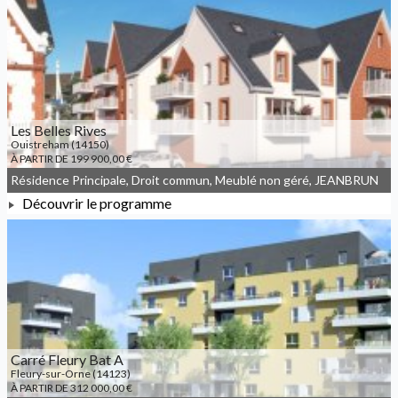
À PARTIR DE 227 900,00 €
Les Belles Rives
Ouistreham (14150)
À PARTIR DE 199 900,00 €
Résidence Principale, Droit commun, Meublé non géré, JEANBRUN
Découvrir le programme
À PARTIR DE 199 900,00 €
Carré Fleury Bat A
Fleury-sur-Orne (14123)
À PARTIR DE 312 000,00 €