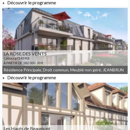
Découvrir le programme
À PARTIR DE 367 000,00 €
LA ROSE DES VENTS
Cabourg (14390)
À PARTIR DE 182 000,00 €
Résidence Principale, Droit commun, Meublé non géré, JEANBRUN
Découvrir le programme
À PARTIR DE 182 000,00 €
Les Hauts de Beaumont