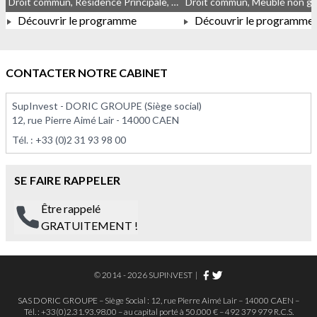
Droit commun, Résidence Principale, Meublé non géré
Droit commun, Meublé non g
Découvrir le programme
Découvrir le programme
À PARTIR DE 168 000,00 €
À PARTIR DE 189 000,0
CONTACTER NOTRE CABINET
SupInvest - DORIC GROUPE (Siège social)
12, rue Pierre Aimé Lair - 14000 CAEN
Tél. :
+33 (0)2 31 93 98 00
SE FAIRE RAPPELER
Être rappelé
GRATUITEMENT !
© 2014 - 2026 SUPINVEST
|
SAS DORIC GROUPE – Siège Social : 12, rue Pierre Aimé Lair – 14000 CAEN –
Tél. : +33(0)2.31.93.98.00 – au capital porté à 50.000 € – 492 379 979 R.C.S.