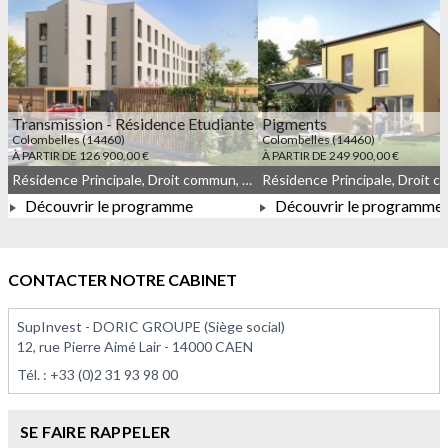
Transmission - Résidence Etudiante
Pigments
Colombelles (14460)
Colombelles (14460)
À PARTIR DE 126 900,00 €
À PARTIR DE 249 900,00 €
Résidence Principale, Droit commun, Meublé non géré, JEANBRUN
Découvrir le programme
Découvrir le programme
À PARTIR DE 126 900,00 €
À PARTIR DE 249 900,0
CONTACTER NOTRE CABINET
SupInvest - DORIC GROUPE (Siège social)
12, rue Pierre Aimé Lair - 14000 CAEN
Tél. :
+33 (0)2 31 93 98 00
SE FAIRE RAPPELER