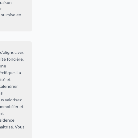
raison
r
ou mise en
s’aligne avec
ité foncière.
 une
cifique. La
ité et
calendrier
ns
us valorisez
immobilier et
nt
ésidence
aîtrisé. Vous