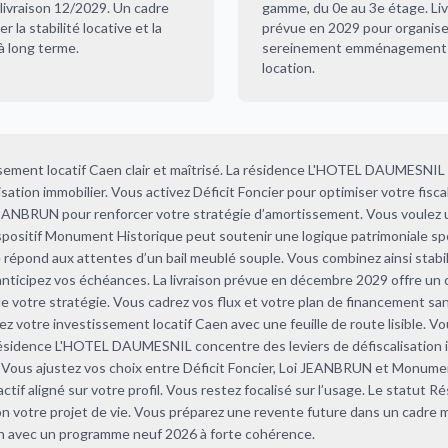
 livraison 12/2029. Un cadre
gamme, du 0e au 3e étage. Liv
er la stabilité locative et la
prévue en 2029 pour organise
 à long terme.
sereinement emménagement 
location.
ement locatif Caen clair et maîtrisé. La résidence L'HOTEL DAUMESNIL 
isation immobilier. Vous activez Déficit Foncier pour optimiser votre fiscal
 JEANBRUN pour renforcer votre stratégie d’amortissement. Vous voulez
ispositif Monument Historique peut soutenir une logique patrimoniale spé
répond aux attentes d’un bail meublé souple. Vous combinez ainsi stabil
 anticipez vos échéances. La livraison prévue en décembre 2029 offre un 
 de votre stratégie. Vous cadrez vos flux et votre plan de financement sa
ez votre investissement locatif Caen avec une feuille de route lisible. Vo
 résidence L'HOTEL DAUMESNIL concentre des leviers de défiscalisation 
. Vous ajustez vos choix entre Déficit Foncier, Loi JEANBRUN et Monume
ctif aligné sur votre profil. Vous restez focalisé sur l’usage. Le statut R
lon votre projet de vie. Vous préparez une revente future dans un cadre m
en avec un programme neuf 2026 à forte cohérence.