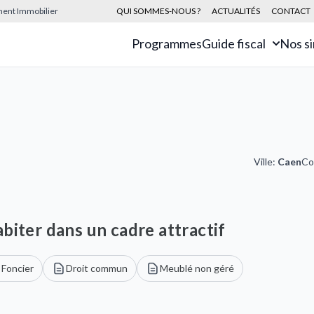
sement Immobilier
QUI SOMMES-NOUS ?
ACTUALITÉS
CONTACT
Programmes
Guide fiscal
Nos s
Ville:
Caen
Co
biter dans un cadre attractif
 Foncier
Droit commun
Meublé non géré