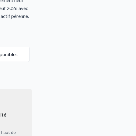
rtement neuf
neuf 2026 avec
actif pérenne.
sponibles
ité
 haut de