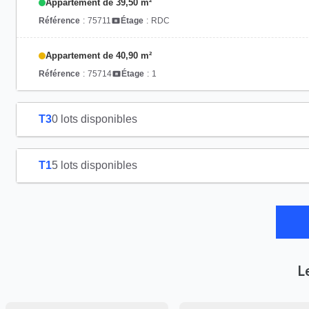
Appartement de 39,50 m²
Référence
:
75711
Étage
:
RDC
Appartement de 40,90 m²
Référence
:
75714
Étage
:
1
T3
0 lots disponibles
T1
5 lots disponibles
L