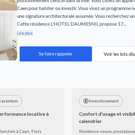
positionnement central dans la ville. Vous ciblez un appa
Caen pour habiter ou investir. Vous visez un programme 
une signature architecturale assumée. Vous recherchez un 
Cette résidence L'HOTEL DAUMESNIL propose 17...
Lire plus
Se faire rappeler
Voir les lots di
é premium
Investissement
performance locative à
Confort d’usage et visibil
calendrier
herchée à Caen, 9 lots
Résidence neuve, prestations