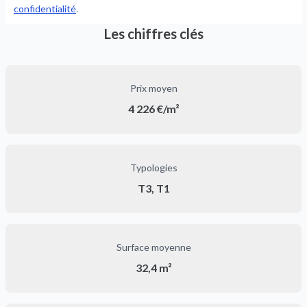
confidentialité
.
Les chiffres clés
Prix moyen
4 226 €/m²
Typologies
T3, T1
Surface moyenne
32,4 m²