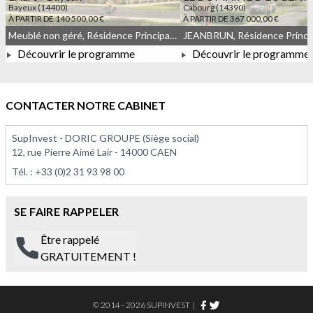
Bayeux (14400)
Cabourg (14390)
À PARTIR DE 140 500,00 €
À PARTIR DE 367 000,00 €
Meublé non géré, Résidence Principale, Droit commun
Découvrir le programme
Découvrir le programme
À PARTIR DE 140 500,00 €
À PARTIR DE 367 000,0
CONTACTER NOTRE CABINET
SupInvest - DORIC GROUPE (Siège social)
12, rue Pierre Aimé Lair - 14000 CAEN
Tél. :
+33 (0)2 31 93 98 00
SE FAIRE RAPPELER
Être rappelé
GRATUITEMENT !
© 2014 - 2026 SUPINVEST
|