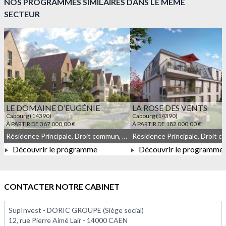
NOS PROGRAMMES SIMILAIRES DANS LE MÊME
SECTEUR
LE DOMAINE D’EUGÉNIE
LA ROSE DES VENTS
Cabourg (14390)
Cabourg (14390)
À PARTIR DE 367 000,00 €
À PARTIR DE 182 000,00 €
Résidence Principale, Droit commun, Meublé non géré, JEANBRUN
Découvrir le programme
Découvrir le programme
À PARTIR DE 367 000,00 €
À PARTIR DE 182 000,0
CONTACTER NOTRE CABINET
SupInvest - DORIC GROUPE (Siège social)
12, rue Pierre Aimé Lair - 14000 CAEN