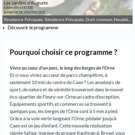
Les Jardins d'Auguste
Giberville (14730)
À PARTIR DE 156 900,00 €
Résidence Principale, Résidence Principale, Droit commun, Meublé non géré, JEANBRUN
Découvrir le programme
À PARTIR DE 156 900,00 €
Pourquoi choisir ce programme ?
Vivre au cœur d’un parc, le long des berges de l’Orne
Et si vous viviez au cœur de parcs champêtres, à
seulement 10 min du centre de Caen ? Les amateurs de
sport, de nature et de sérénité trouveront dans le nouvel
éco-quartier de Fleury-sur-Orne un cadre d’exception.
Équipements sportifs et commerces se trouvent à
quelques pas, les berges de l’Orne sont à 5 min à pied.
Grâce à la voie verte longeant l’Orne, pédaler jusqu’à
Caen est un jeu d’enfant. Cette nouvelle réalisation
signée Safaur, marque du groupe Kaufman & Broad, vous