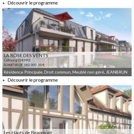
Découvrir le programme
À PARTIR DE 367 000,00 €
LA ROSE DES VENTS
Cabourg (14390)
À PARTIR DE 182 000,00 €
Résidence Principale, Droit commun, Meublé non géré, JEANBRUN
Découvrir le programme
À PARTIR DE 182 000,00 €
Les Hauts de Beaumont