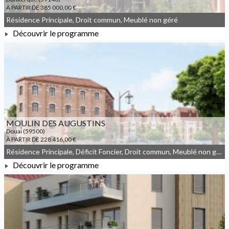
À PARTIR DE 385 000,00 €
Résidence Principale, Droit commun, Meublé non géré
Découvrir le programme
À PARTIR DE 385 000,00 €
MOULIN DES AUGUSTINS
Douai (59500)
À PARTIR DE 228 416,00 €
Résidence Principale, Déficit Foncier, Droit commun, Meublé non géré, Denormandie
Découvrir le programme
À PARTIR DE 228 416,00 €