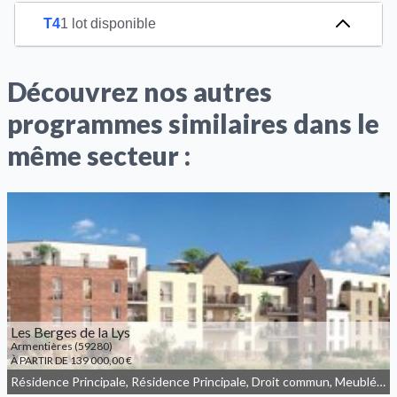
T4
1 lot disponible
Découvrez nos autres
programmes similaires dans le
même secteur :
Les Berges de la Lys
Armentières (59280)
À PARTIR DE 139 000,00 €
Résidence Principale, Résidence Principale, Droit commun, Meublé non géré, JEANBRUN, LLI, LLI_JEANBRUN