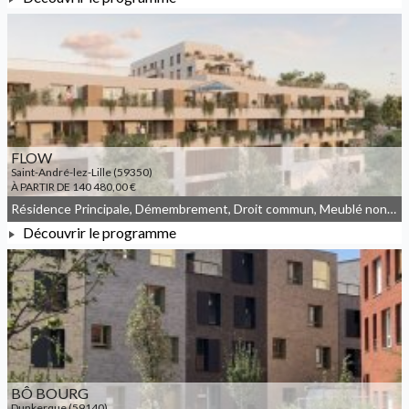
À PARTIR DE 97 000,00 €
FLOW
Saint-André-lez-Lille (59350)
À PARTIR DE 140 480,00 €
Résidence Principale, Démembrement, Droit commun, Meublé non géré
Découvrir le programme
À PARTIR DE 140 480,00 €
BÔ BOURG
Dunkerque (59140)