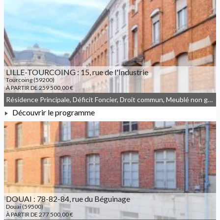
À PARTIR DE 264 500,00 €
LILLE-TOURCOING : 15, rue de l'Industrie
Tourcoing (59200)
À PARTIR DE 259 500,00 €
Résidence Principale, Déficit Foncier, Droit commun, Meublé non géré
Découvrir le programme
À PARTIR DE 259 500,00 €
DOUAI : 78-82-84, rue du Béguinage
Douai (59500)
À PARTIR DE 277 500,00 €