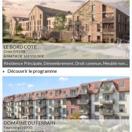
À PARTIR DE 163 000,00 €
LE BORD COTE
Croix (59170)
À PARTIR DE 169 550,00 €
Résidence Principale, Démembrement, Droit commun, Meublé non géré
Découvrir le programme
À PARTIR DE 169 550,00 €
DOMAINE DU FERRAIN
Tourcoing (59200)