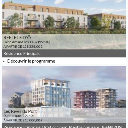
À PARTIR DE 205 000,00 €
REFLETS D'Ô
Saint-Amand-les-Eaux (59230)
À PARTIR DE 128 358,00 €
Résidence Principale
Découvrir le programme
À PARTIR DE 128 358,00 €
Les Rives du Port
Dunkerque (59140)
À PARTIR DE 213 000,00 €
Résidence Principale, Droit commun, Meublé non géré, JEANBRUN, LLI, LLI_JEANBRUN