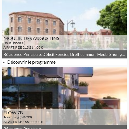
À PARTIR DE 100 278,00 €
MOULIN DES AUGUSTINS
Douai (59500)
À PARTIR DE 213 264,00 €
Résidence Principale, Déficit Foncier, Droit commun, Meublé non géré, Denormandie
Découvrir le programme
À PARTIR DE 213 264,00 €
FLOW 7B
Tourcoing (59200)
À PARTIR DE 166 000,00 €
Résidence Principale