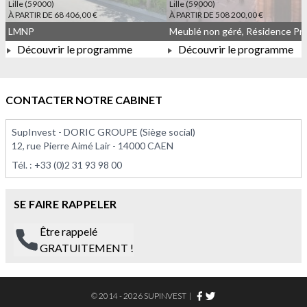
Lille (59000)
Lille (59000)
À PARTIR DE 68 406,00 €
À PARTIR DE 508 200,00 €
LMNP
Découvrir le programme
Découvrir le programme
À PARTIR DE 508 200,00 
À PARTIR DE 68 406,00 €
CONTACTER NOTRE CABINET
SupInvest - DORIC GROUPE (Siège social)
12, rue Pierre Aimé Lair - 14000 CAEN
Tél. :
+33 (0)2 31 93 98 00
SE FAIRE RAPPELER
Être rappelé
GRATUITEMENT !
© 2014 - 2026 SUPINVEST
|