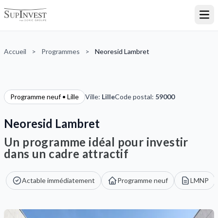
Ouvr
Accueil
>
Programmes
>
Neoresid Lambret
Programme neuf • Lille
Ville:
Lille
Code postal:
59000
Neoresid Lambret
Un programme idéal pour investir
dans un cadre attractif
Actable immédiatement
Programme neuf
LMNP