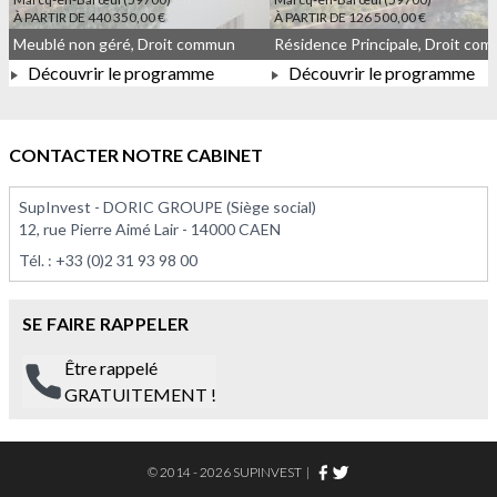
À PARTIR DE 440 350,00 €
À PARTIR DE 126 500,00 €
Meublé non géré, Droit commun
Découvrir le programme
Découvrir le programme
À PARTIR DE 440 350,00 €
À PARTIR DE 126 500,00 
CONTACTER NOTRE CABINET
SupInvest - DORIC GROUPE (Siège social)
12, rue Pierre Aimé Lair - 14000 CAEN
Tél. :
+33 (0)2 31 93 98 00
SE FAIRE RAPPELER
Être rappelé
GRATUITEMENT !
© 2014 - 2026 SUPINVEST
|