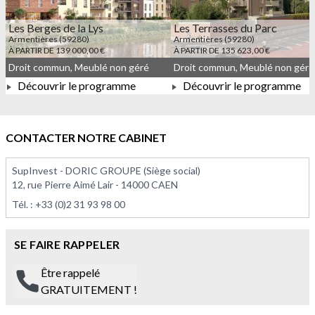
Les Berges de la Lys
Les Terrasses du Parc
Armentières (59280)
Armentières (59280)
À PARTIR DE 139 000,00 €
À PARTIR DE 135 623,00 €
Droit commun, Meublé non géré
Droit commun, Meublé non géré
Découvrir le programme
Découvrir le programme
À PARTIR DE 139 000,00 €
À PARTIR DE 135 623,00 
CONTACTER NOTRE CABINET
SupInvest - DORIC GROUPE (Siège social)
12, rue Pierre Aimé Lair - 14000 CAEN
Tél. :
+33 (0)2 31 93 98 00
SE FAIRE RAPPELER
Être rappelé
GRATUITEMENT !