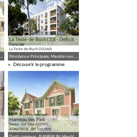
La Teste-de-Buch (33) - Déficit
Foncier
La Teste-de-Buch (33260)
À PARTIR DE 211 335,00 €
JEANBRUN, Résidence Principale, Droit commun, Meublé non géré
Résidence Principale, Meublé non géré, Droit commun, Déficit Foncier
Découvrir le programme
À PARTIR DE 211 335,00 €
Hameau des Pins
Soulac-sur-Mer (33780)
À PARTIR DE 185 100,00 €
blé non géré, JEANBRUN, Droit commun
Droit commun, JEANBRUN, Meublé non géré