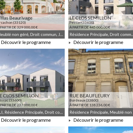
illas Beaurivage
LE CLOS SEMILLON
rcachon (33120)
Pessac (33600)
 PARTIR DE 329 000,00 €
À PARTIR DE 445 000,00 €
Meublé non géré, Droit commun, JEANBRUN
Résidence Principale, Droit co
Découvrir le programme
Découvrir le programme
À PARTIR DE 329 000,00 €
À PARTIR DE 445 000,00 €
E CLOS SEMILLON
RUE BEAUFLEURY
essac (33600)
Bordeaux (33800)
 PARTIR DE 237 000,00 €
À PARTIR DE 138 236,00 €
LLI, Résidence Principale, Droit commun, Meublé non géré, JEANBRUN, LLI_JEANBRUN
Réside
Découvrir le programme
Découvrir le programme