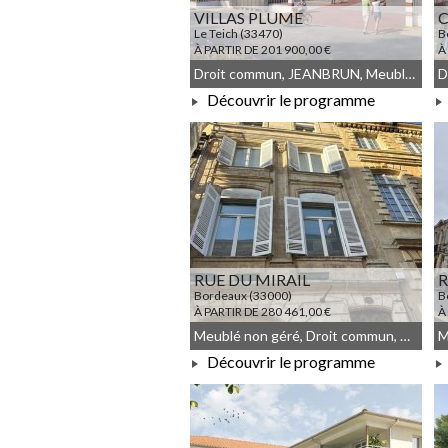
VILLAS PLUME
C
Le Teich (33470)
B
À PARTIR DE 201 900,00 €
À
Droit commun, JEANBRUN, Meublé non géré
Découvrir le programme
À PARTIR DE 201 900,00 €
RUE DU MIRAIL
R
Bordeaux (33000)
B
À PARTIR DE 280 461,00 €
À
Meublé non géré, Droit commun, Déficit Foncier
Découvrir le programme
À PARTIR DE 280 461,00 €