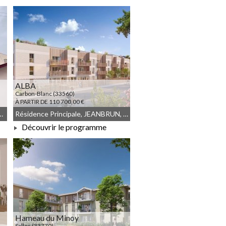
À PARTIR DE 266 561,00 €
ALBA
Carbon-Blanc (33560)
À PARTIR DE 110 700,00 €
cit Foncier, Meublé non géré
Résidence Principale, JEANBRUN, Meublé non géré, Droit commun
Découvrir le programme
À PARTIR DE 110 700,00 €
Hameau du Minoy
Salles (33770)