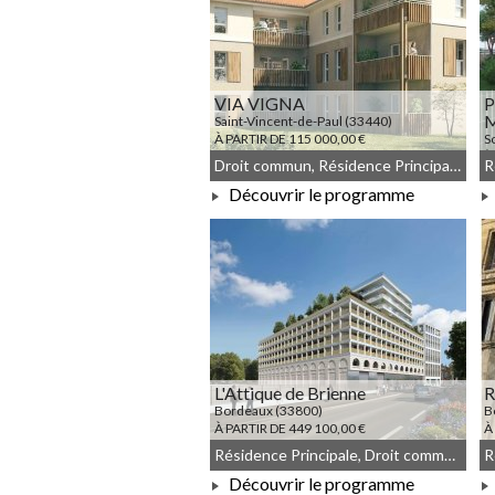
VIA VIGNA
P
M
Saint-Vincent-de-Paul (33440)
À PARTIR DE 115 000,00 €
S
À
Droit commun, Résidence Principale, JEANBRUN, Meublé non géré
Découvrir le programme
À PARTIR DE 115 000,00 €
L'Attique de Brienne
Bordeaux (33800)
B
À PARTIR DE 449 100,00 €
À
Résidence Principale, Droit commun, Meublé non géré
Découvrir le programme