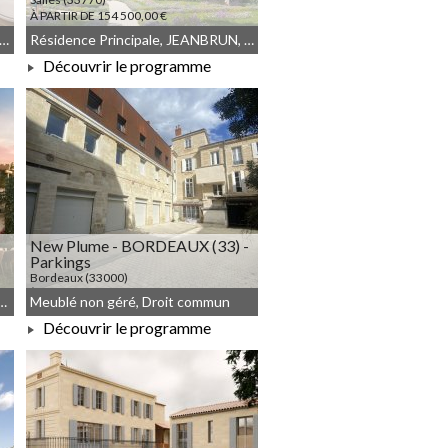
À PARTIR DE 154 500,00 €
blé non géré, JEANBRUN, Droit commun
Résidence Principale, JEANBRUN, Meublé non géré, Droit commun
Découvrir le programme
À PARTIR DE 154 500,00 €
New Plume - BORDEAUX (33) -
Parkings
Bordeaux (33000)
À PARTIR DE 649 000,00 €
n, JEANBRUN, Meublé non géré
Meublé non géré, Droit commun
Découvrir le programme
À PARTIR DE 649 000,00 €