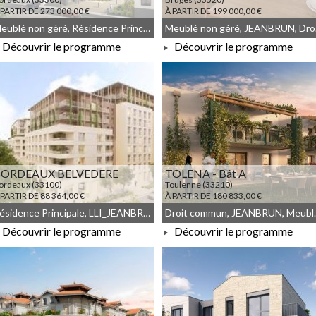
 PARTIR DE 273 000,00 €
À PARTIR DE 199 000,00 €
Meublé non géré, Résidence Principale, Droit commun
Meu
Découvrir le programme
Découvrir le programme
À PARTIR DE 273 000,00 €
À PARTIR DE 199 000,00 €
ORDEAUX BELVEDERE
TOLENA - Bât A
ordeaux (33100)
Toulenne (33210)
 PARTIR DE 88 364,00 €
À PARTIR DE 180 833,00 €
Résidence Principale, LLI_JEANBRUN, LLI, JEANBRUN, Meublé non géré, Droit commun
Droit commu
Découvrir le programme
Découvrir le programme
À PARTIR DE 180 833,00 €
À PARTIR DE 88 364,00 €