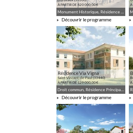
À PARTIR DE 820 000,00 €
À
Monument Historique, Résidence Principale, Droit commun, Meublé non géré
Découvrir le programme
À PARTIR DE 820 000,00 €
Résidence Via Vigna
B
Saint-Vincent-de-Paul (33440)
B
À PARTIR DE 129 000,00 €
À
Droit commun, Résidence Principale, Meublé non géré
Découvrir le programme
À PARTIR DE 129 000,00 €