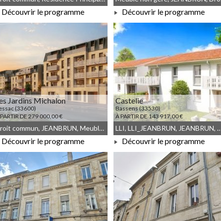
Découvrir le programme
Découvrir le programme
À PARTIR DE 201 000,00 €
À PARTIR DE 109 062,00 €
es Jardins Michalon
Castelie
essac (33600)
Bassens (33530)
 PARTIR DE 279 000,00 €
À PARTIR DE 143 917,00 €
Droit commun, JEANBRUN, Meublé non géré
LLI, LLI_JEANBRUN, JEANBRUN, Meublé non géré, 
Découvrir le programme
Découvrir le programme
À PARTIR DE 279 000,00 €
À PARTIR DE 143 917,00 €