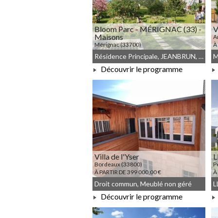
Bloom Parc - MÉRIGNAC (33) -
V
Maisons
A
Mérignac (33700)
À
À PARTIR DE 321 300,00 €
Résidence Principale, JEANBRUN, Meublé non géré, Droit commun
Découvrir le programme
À PARTIR DE 321 300,00 €
Villa de l'Yser
L
Bordeaux (33800)
P
À PARTIR DE 399 000,00 €
À
Droit commun, Meublé non géré
Découvrir le programme