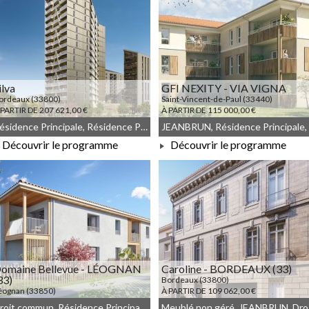
ilva
GFI NEXITY - VIA VIGNA
ordeaux (33800)
Saint-Vincent-de-Paul (33440)
 PARTIR DE 207 621,00 €
À PARTIR DE 115 000,00 €
Résidence Principale, Résidence Principale, JEANBRUN, LLI, LLI_JEANBRUN
Découvrir le programme
Découvrir le programme
À PARTIR DE 207 621,00 €
À PARTIR DE 115 000,00 €
omaine Bellevue - LÉOGNAN
Caroline - BORDEAUX (33)
33)
Bordeaux (33800)
éognan (33850)
À PARTIR DE 109 062,00 €
 PARTIR DE 201 000,00 €
Droit commun, Résidence Principale, JEANBRUN, Meublé non géré
Meu