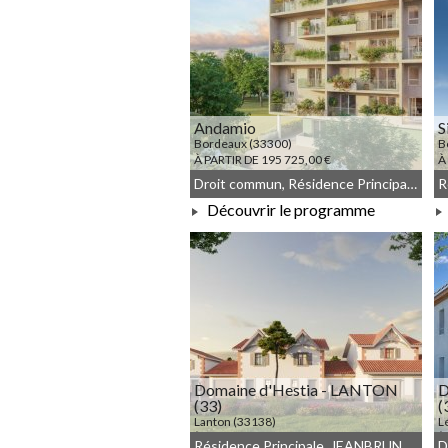
Andamio
S
Bordeaux (33300)
B
À PARTIR DE 195 725,00 €
À
Droit commun, Résidence Principale, Meublé non géré
Découvrir le programme
À PARTIR DE 195 725,00 €
Domaine d'Hestia - LANTON
D
(33)
(
Lanton (33138)
L
À PARTIR DE 424 000,00 €
À
Résidence Principale, JEANBRUN, Meublé non géré, Droit commun