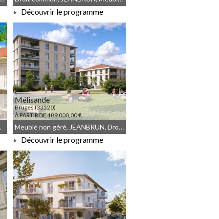
Découvrir le programme
À PARTIR DE 185 100,00 €
Mélisande
Bruges (33520)
À PARTIR DE 189 000,00 €
Droit commun
Meublé non géré, JEANBRUN, Droit commun
Découvrir le programme
À PARTIR DE 189 000,00 €