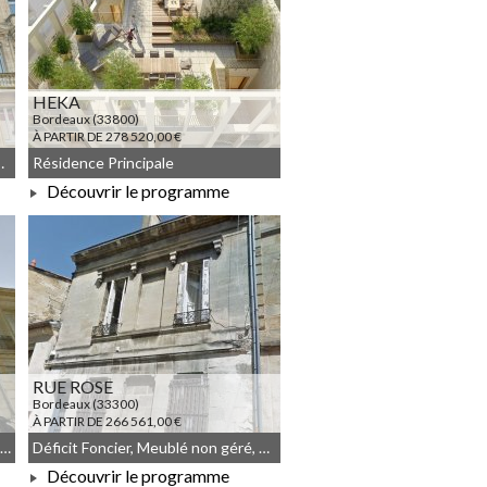
HEKA
Bordeaux (33800)
À PARTIR DE 278 520,00 €
ncier, Droit commun
Résidence Principale
Découvrir le programme
À PARTIR DE 278 520,00 €
RUE ROSE
Bordeaux (33300)
À PARTIR DE 266 561,00 €
Résidence Principale, Déficit Foncier, Droit commun, Meublé non géré
Déficit Foncier, Meublé non géré, Droit commun
Découvrir le programme