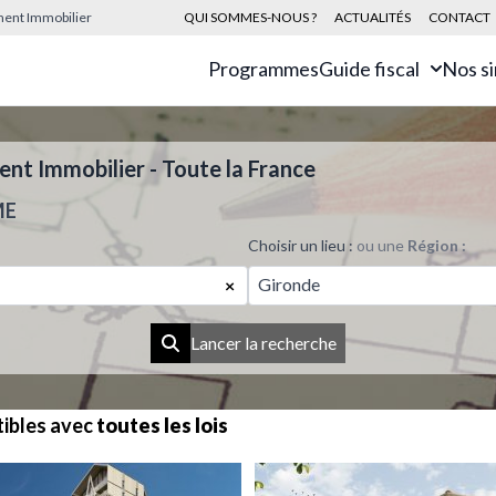
sement Immobilier
QUI SOMMES-NOUS ?
ACTUALITÉS
CONTACT
Programmes
Guide fiscal
Nos s
t Immobilier - Toute la France
ME
Choisir un lieu :
ou une
Région :
Gironde
×
Lancer la recherche
ibles avec
toutes les lois