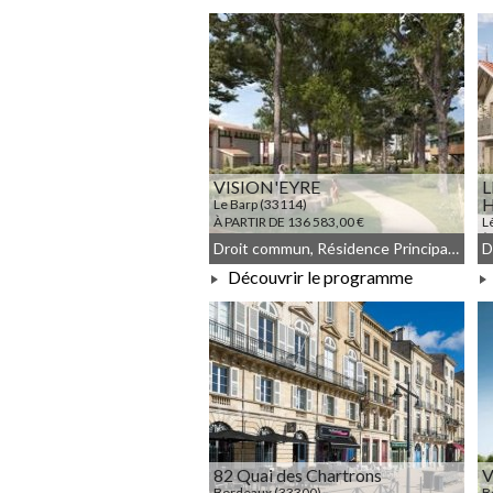
À PARTIR DE 449 100,00 €
VISION'EYRE
L
H
Le Barp (33114)
À PARTIR DE 136 583,00 €
L
À
Droit commun, Résidence Principale, LLI_JEANBRUN, LLI, JEANBRUN, Meublé non géré
Découvrir le programme
À PARTIR DE 136 583,00 €
82 Quai des Chartrons
V
Bordeaux (33300)
B