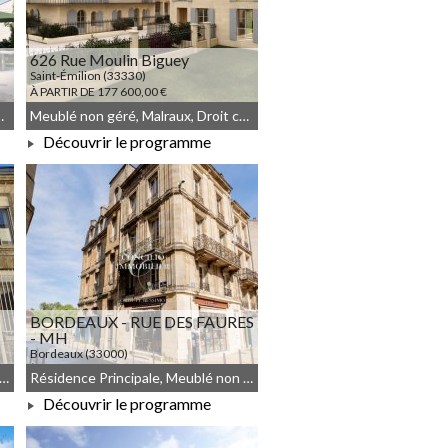
626 Rue Moulin Biguey
Saint-Émilion (33330)
À PARTIR DE 177 600,00 €
mmun, Meublé non géré
Meublé non géré, Malraux, Droit commun
Découvrir le programme
À PARTIR DE 177 600,00 €
BORDEAUX - RUE DES FAURES
- MH
Bordeaux (33000)
À PARTIR DE 226 100,00 €
nce Principale, Meublé non géré, Droit commun, Déficit Foncier
Résidence Principale, Meublé non géré, Droit commun, Monument Historique
Découvrir le programme