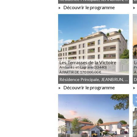
Découvrir le programme
À PARTIR DE 424 000,00 €
Les Terrasses de la Victoire
L
Ambarès-et-Lagrave (33440)
P
À PARTIR DE 170 000,00 €
À
Résidence Principale, JEANBRUN, Meublé non géré, Droit commun
Découvrir le programme
À PARTIR DE 170 000,00 €