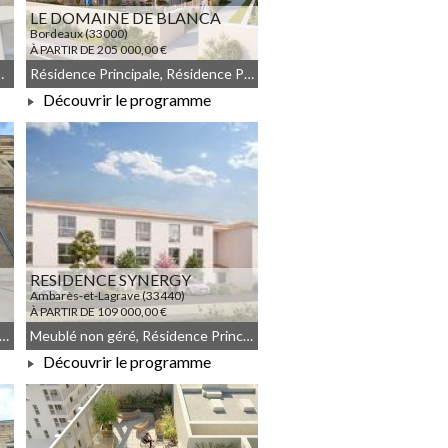
LE DOMAINE DE BLANCA
Bordeaux (33000)
À PARTIR DE 205 000,00 €
 géré, Droit commun
Résidence Principale, Résidence Principale
Découvrir le programme
À PARTIR DE 205 000,00 €
RESIDENCE SYNERGY
Ambarès-et-Lagrave (33440)
À PARTIR DE 109 000,00 €
commun, Résidence Principale, Meublé non géré, Déficit Foncier
Meublé non géré, Résidence Principale, Droit commun
Découvrir le programme
À PARTIR DE 109 000,00 €