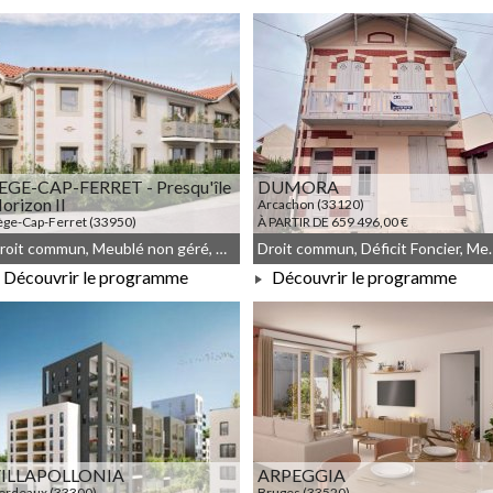
À PARTIR DE 171 890,00 €
À PARTIR DE 251 318,00 €
EGE-CAP-FERRET - Presqu'île
DUMORA
orizon II
Arcachon (33120)
ège-Cap-Ferret (33950)
À PARTIR DE 659 496,00 €
 PARTIR DE 192 133,00 €
Droit commun, Meublé non géré, Démembrement
Droit commun, Défi
Découvrir le programme
Découvrir le programme
À PARTIR DE 192 133,00 €
À PARTIR DE 659 496,00 €
ILLAPOLLONIA
ARPEGGIA
ordeaux (33300)
Bruges (33520)