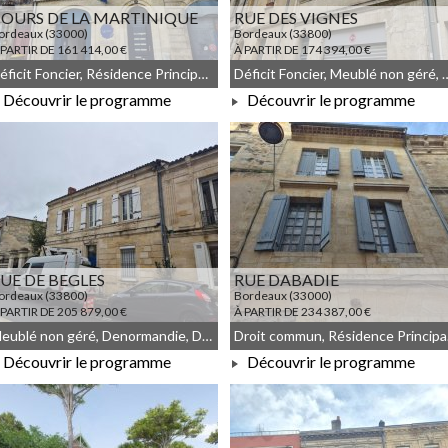
OURS DE LA MARTINIQUE
RUE DES VIGNES
ordeaux (33000)
Bordeaux (33800)
 PARTIR DE 161 414,00 €
À PARTIR DE 174 394,00 €
Déficit Foncier, Résidence Principale, Denormandie, Meublé non géré, Droit commun
Déficit Foncier, Meublé non
Découvrir le programme
Découvrir le programme
À PARTIR DE 161 414,00 €
À PARTIR DE 174 394,00 €
UE DE BEGLES
RUE DABADIE
ordeaux (33800)
Bordeaux (33000)
 PARTIR DE 205 879,00 €
À PARTIR DE 234 387,00 €
Meublé non géré, Denormandie, Déficit Foncier, Droit commun
Droit 
Découvrir le programme
Découvrir le programme
À PARTIR DE 205 879,00 €
À PARTIR DE 234 387,00 €