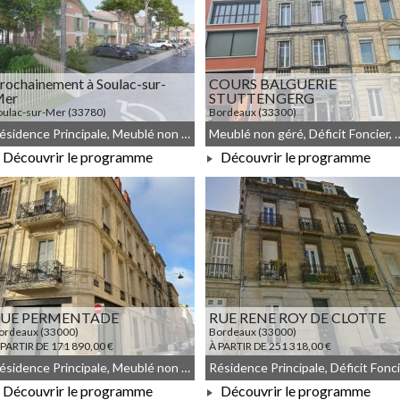
rochainement à Soulac-sur-
COURS BALGUERIE
er
STUTTENGERG
oulac-sur-Mer (33780)
Bordeaux (33300)
 PARTIR DE 185 100,00 €
À PARTIR DE 186 915,00 €
Résidence Principale, Meublé non géré, Droit commun
Meublé non géré, Déficit Fo
Découvrir le programme
Découvrir le programme
À PARTIR DE 185 100,00 €
À PARTIR DE 186 915,00 €
RUE PERMENTADE
RUE RENE ROY DE CLOTTE
ordeaux (33000)
Bordeaux (33000)
 PARTIR DE 171 890,00 €
À PARTIR DE 251 318,00 €
Résidence Principale, Meublé non géré, Droit commun, Déficit Foncier
Découvrir le programme
Découvrir le programme