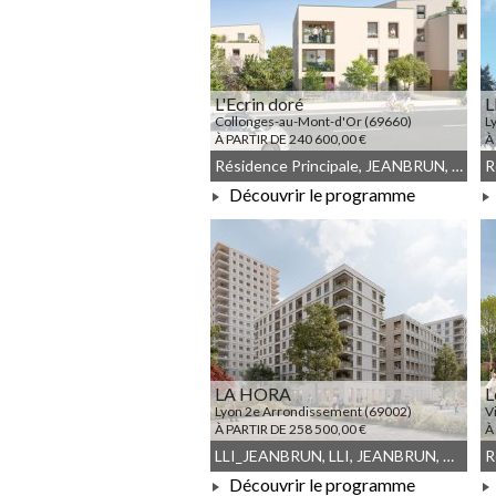
L'Ecrin doré
L
Collonges-au-Mont-d'Or (69660)
L
À PARTIR DE 240 600,00 €
À
Résidence Principale, JEANBRUN, Meublé non géré, Droit commun
Découvrir le programme
À PARTIR DE 240 600,00 €
LA HORA
L
Lyon 2e Arrondissement (69002)
V
À PARTIR DE 258 500,00 €
À
LLI_JEANBRUN, LLI, JEANBRUN, Meublé non géré, Droit commun
Découvrir le programme