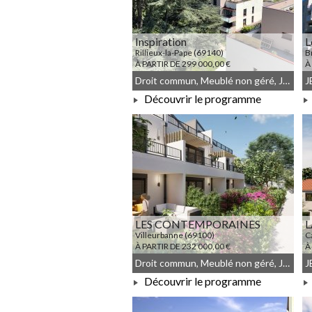
Inspiration
L
Rillieux-la-Pape (69140)
B
À PARTIR DE 299 000,00 €
À
Droit commun, Meublé non géré, JEANBRUN
Découvrir le programme
À PARTIR DE 299 000,00 €
LES CONTEMPORAINES
L
Villeurbanne (69100)
C
À PARTIR DE 232 000,00 €
À
Droit commun, Meublé non géré, JEANBRUN
Découvrir le programme