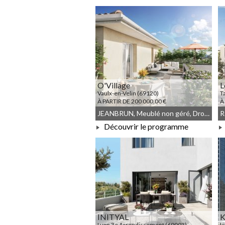
À PARTIR DE 258 500,00 €
O'Village
L
Vaulx-en-Velin (69120)
T
À PARTIR DE 200 000,00 €
À
JEANBRUN, Meublé non géré, Droit commun
Découvrir le programme
À PARTIR DE 200 000,00 €
INITYAL
K
Lyon 3e Arrondissement (69003)
L