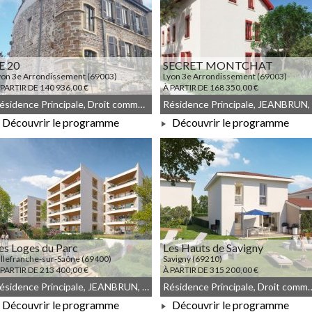
E 20
SECRET MONTCHAT
yon 3e Arrondissement (69003)
Lyon 3e Arrondissement (69003)
 PARTIR DE 140 936,00 €
À PARTIR DE 168 350,00 €
Résidence Principale, Droit commun, JEANBRUN, Meublé non géré
Découvrir le programme
Découvrir le programme
À PARTIR DE 140 936,00 €
À PARTIR DE 168 350,00 €
es Loges du Parc
Les Hauts de Savigny
illefranche-sur-Saône (69400)
Savigny (69210)
 PARTIR DE 213 400,00 €
À PARTIR DE 315 200,00 €
Résidence Principale, JEANBRUN, Meublé non géré, Droit commun
Résidence Principale, Droit commun, 
Découvrir le programme
Découvrir le programme