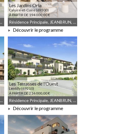
Les Jardins Oria
Caluire-et-Cuire (69300)
À PARTIR DE 194 000,00 €
n, JEANBRUN, Meublé non géré
Résidence Principale, JEANBRUN, Meublé non géré, Droit commun
Découvrir le programme
À PARTIR DE 194 000,00 €
Les Terrasses de l’Ouest
Lentilly (69210)
À PARTIR DE 216 000,00 €
mmun, Résidence Principale, LLI_JEANBRUN, LLI, JEANBRUN, Meublé non géré
Résidence Principale, JEANBRUN, Meublé non géré, Droit commun
Découvrir le programme
À PARTIR DE 216 000,00 €