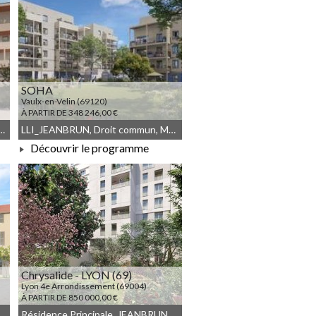
SOHA
Vaulx-en-Velin (69120)
À PARTIR DE 348 246,00 €
_JEANBRUN, LLI, JEANBRUN, Meublé non géré
LLI_JEANBRUN, Droit commun, Meublé non géré, JEANBRUN, LLI
Découvrir le programme
À PARTIR DE 348 246,00 €
Chrysalide - LYON (69)
Lyon 4e Arrondissement (69004)
À PARTIR DE 850 000,00 €
nce Principale, Meublé non géré, JEANBRUN, Droit commun
Résidence Principale, JEANBRUN, Meublé non géré, Droit commun