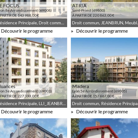
E FOCUS
ATRIA
yon 8e Arrondissement (69008)
Saint-Priest (69800)
 PARTIR DE 143 988,00 €
À PARTIR DE 220 863,00 €
Résidence Principale, Droit commun, JEANBRUN, Meublé non géré
Droit commu
Découvrir le programme
Découvrir le programme
À PARTIR DE 143 988,00 €
À PARTIR DE 220 863,00 €
uances
Madera
yon 3e Arrondissement (69003)
Lyon 5e Arrondissement (69005)
 PARTIR DE 227 333,00 €
À PARTIR DE 157 667,00 €
Résidence Principale, LLI_JEANBRUN, LLI, JEANBRUN, Meublé non géré, Droit commun
Droit co
Découvrir le programme
Découvrir le programme
À PARTIR DE 227 333,00 €
À PARTIR DE 157 667,00 €