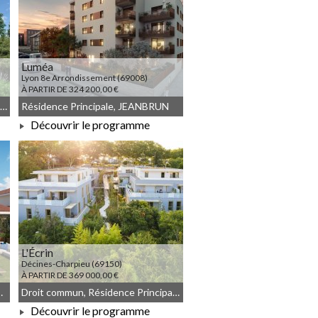
Luméa
Lyon 8e Arrondissement (69008)
À PARTIR DE 324 200,00 €
Résidence Principale, JEANBRUN, Meublé non géré, Droit commun
Résidence Principale, JEANBRUN
Découvrir le programme
À PARTIR DE 324 200,00 €
L'Écrin
Décines-Charpieu (69150)
À PARTIR DE 369 000,00 €
Meublé non géré, JEANBRUN
Droit commun, Résidence Principale, JEANBRUN, Meublé non géré
Découvrir le programme