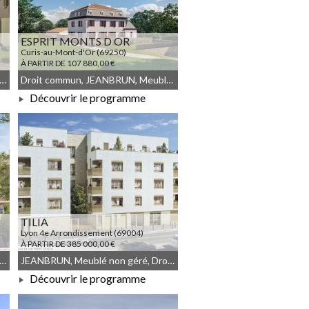
ESPRIT MONTS D OR
Curis-au-Mont-d'Or (69250)
À PARTIR DE 107 880,00 €
commun, Résidence Principale, JEANBRUN, Meublé non géré
Droit commun, JEANBRUN, Meublé non géré
Découvrir le programme
À PARTIR DE 107 880,00 €
TILIA
Lyon 4e Arrondissement (69004)
À PARTIR DE 385 000,00 €
commun, Résidence Principale, JEANBRUN, Meublé non géré
JEANBRUN, Meublé non géré, Droit commun
Découvrir le programme