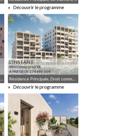
Découvrir le programme
À PARTIR DE 850 000,00 €
L'INSTANT
Vénissieux (69200)
À PARTIR DE 274 692,00 €
é non géré, Droit commun, LLI_JEANBRUN, LLI, JEANBRUN
Résidence Principale, Droit commun, Meublé non géré, JEANBRUN
Découvrir le programme
À PARTIR DE 274 692,00 €