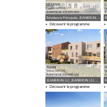
LE LINK
L
Feyzin (69320)
L
À PARTIR DE 119 990,00 €
À
Résidence Principale, JEANBRUN, Meublé non géré, Droit commun
Découvrir le programme
À PARTIR DE 119 990,00 €
Auréa
N
Genas (69740)
L
À PARTIR DE 211 000,00 €
À
JEANBRUN, LLI_JEANBRUN, LLI, Meublé non géré, Droit commun
Découvrir le programme
À PARTIR DE 211 000,00 €