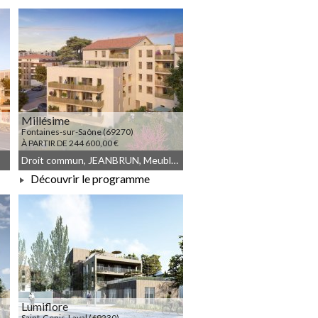
À PARTIR DE 369 000,00 €
Millésime
Fontaines-sur-Saône (69270)
À PARTIR DE 244 600,00 €
Droit commun, JEANBRUN, Meublé non géré
Découvrir le programme
À PARTIR DE 244 600,00 €
Lumiflore
Saint-Genis-Laval (69230)