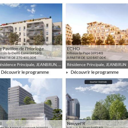
À PARTIR DE 213 400,00 €
À PARTIR DE 315 200,00 €
e Pavillon de l'Horloge
ECHO
assin-la-Demi-Lune (69160)
Rillieux-la-Pape (69140)
 PARTIR DE 270 400,00 €
À PARTIR DE 120 847,00 €
Résidence Principale, JEANBRUN, Meublé non géré, Droit commun
Résidence Principale, JEANBRUN
Découvrir le programme
Découvrir le programme
À PARTIR DE 270 400,00 €
À PARTIR DE 120 847,00 €
I
Nouvel'R
yon 3e Arrondissement (69003)
Rillieux-la-Pape (69140)