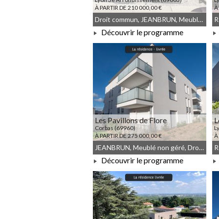
À PARTIR DE 210 000,00 €
À
Droit commun, JEANBRUN, Meublé non géré
Découvrir le programme
À PARTIR DE 210 000,00 €
Les Pavillons de Flore
L
Corbas (69960)
L
À PARTIR DE 275 000,00 €
À
JEANBRUN, Meublé non géré, Droit commun
Découvrir le programme
À PARTIR DE 275 000,00 €