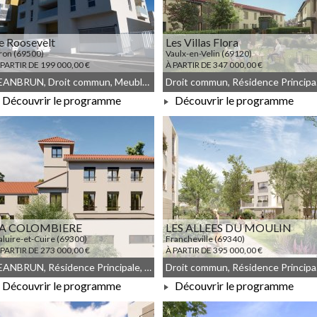
e Roosevelt
Les Villas Flora
ron (69500)
Vaulx-en-Velin (69120)
 PARTIR DE 199 000,00 €
À PARTIR DE 347 000,00 €
JEANBRUN, Droit commun, Meublé non géré
Droit 
Découvrir le programme
Découvrir le programme
À PARTIR DE 199 000,00 €
À PARTIR DE 347 000,00 €
A COLOMBIERE
LES ALLEES DU MOULIN
aluire-et-Cuire (69300)
Francheville (69340)
 PARTIR DE 273 000,00 €
À PARTIR DE 395 000,00 €
JEANBRUN, Résidence Principale, Droit commun, Meublé non géré
Droit 
Découvrir le programme
Découvrir le programme