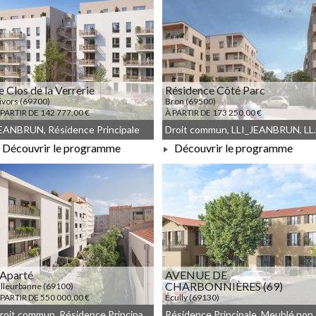
e Clos de la Verrerie
Résidence Côté Parc
ivors (69700)
Bron (69500)
 PARTIR DE 142 777,00 €
À PARTIR DE 173 250,00 €
EANBRUN, Résidence Principale
Droit commun, LLI
Découvrir le programme
Découvrir le programme
À PARTIR DE 142 777,00 €
À PARTIR DE 173 250,00 €
'Aparté
AVENUE DE
CHARBONNIÈRES (69)
illeurbanne (69100)
 PARTIR DE 550 000,00 €
Écully (69130)
À PARTIR DE 219 615,00 €
Droit commun, Résidence Principale, JEANBRUN, Meublé non géré
Réside