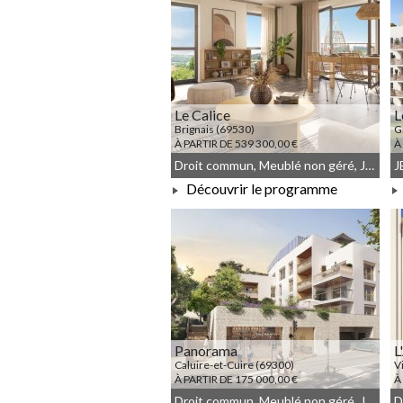
Le Calice
L
Brignais (69530)
G
À PARTIR DE 539 300,00 €
À
Droit commun, Meublé non géré, JEANBRUN
J
Découvrir le programme
À PARTIR DE 539 300,00 €
Panorama
L
Caluire-et-Cuire (69300)
V
À PARTIR DE 175 000,00 €
À
Droit commun, Meublé non géré, JEANBRUN