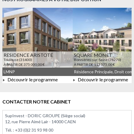
À PARTIR DE 158 400,00 €
RESIDENCE ARISTOTE
SQUARE MONET
Toulouse (31400)
Bonnières-sur-Seine (78270)
À PARTIR DE 375 000,00 €
À PARTIR DE 113 575,00 €
LMNP
Découvrir le programme
Découvrir le programme
À PARTIR DE 375 000,00 €
À PARTIR DE 113 575,00 
CONTACTER NOTRE CABINET
SupInvest - DORIC GROUPE (Siège social)
12, rue Pierre Aimé Lair - 14000 CAEN
Tél. :
+33 (0)2 31 93 98 00