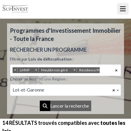
Ouvr
Programmes d'Investissement Immobilier
- Toute la France
RECHERCHER UN PROGRAMME
Filtrer par
Lois de défiscalisation :
×
×
×
×
LMNP
Meublé non géré
Résidence Principale
Choisir un lieu :
ou une
Région :
Lot-et-Garonne
×
Lancer la recherche
14 RÉSULTATS
trouvés compatibles avec
toutes les