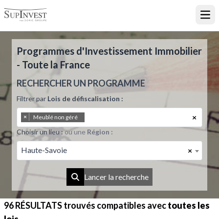
Ouvr
Programmes d'Investissement Immobilier
- Toute la France
RECHERCHER UN PROGRAMME
Filtrer par
Lois de défiscalisation :
×
×
Meublé non géré
Choisir un lieu :
ou une
Région :
Haute-Savoie
×
Lancer la recherche
96 RÉSULTATS
trouvés compatibles avec
toutes les