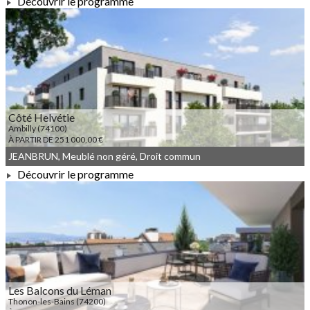
Découvrir le programme
À PARTIR DE 261 200,00 €
Côté Helvétie
Ambilly (74100)
À PARTIR DE 251 000,00 €
JEANBRUN, Meublé non géré, Droit commun
Découvrir le programme
À PARTIR DE 251 000,00 €
Les Balcons du Léman
Thonon-les-Bains (74200)