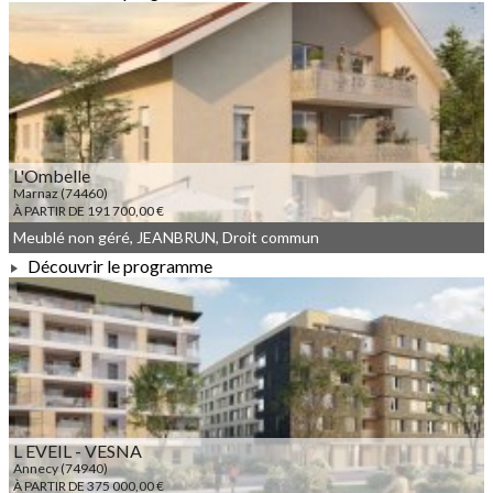
À PARTIR DE 228 600,00 €
L'Ombelle
Marnaz (74460)
À PARTIR DE 191 700,00 €
Meublé non géré, JEANBRUN, Droit commun
Découvrir le programme
À PARTIR DE 191 700,00 €
L EVEIL - VESNA
Annecy (74940)
À PARTIR DE 375 000,00 €