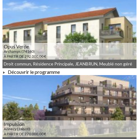
À PARTIR DE 208 108,00 €
Opus Verde
Archamps (74160)
À PARTIR DE 292 000,00 €
Droit commun, Résidence Principale, JEANBRUN, Meublé non géré
Découvrir le programme
À PARTIR DE 292 000,00 €
Impulsion
Annecy (74600)
À PARTIR DE 270 000,00 €