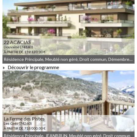
À PARTIR DE 216 000,00 €
22 ACACIAS
Douvaine (74140)
À PARTIR DE 159 120,00 €
Résidence Principale, Meublé non géré, Droit commun, Démembrement
Découvrir le programme
À PARTIR DE 159 120,00 €
La Ferme des Pistes
Les Gets (74260)
À PARTIR DE 718 000,00 €
Résidence Principale, JEANBRUN, Meublé non géré, Droit commun