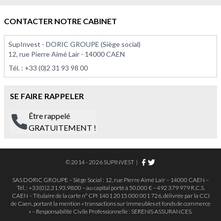
À PARTIR DE 163 075,00 €
À PARTIR DE 496 000,00 
CONTACTER NOTRE CABINET
SupInvest - DORIC GROUPE (Siège social)
12, rue Pierre Aimé Lair - 14000 CAEN
Tél. :
+33 (0)2 31 93 98 00
SE FAIRE RAPPELER
Être rappelé
GRATUITEMENT !
© 2014 - 2026 SUPINVEST
|
SAS DORIC GROUPE – Siège Social : 12, rue Pierre Aimé Lair – 14000 CAEN –
Tél. : +33(0)2.31.93.98.00 – au capital porté à 50.000 € – 492 379 979 R.C.S.
CAEN – Titulaire de la carte n° CPI 1401 2015 000 001 726, délivrée par la CCI
de Caen, portant la mention « transactions sur immeubles et fonds de commerce
» – Responsabilité Civile Professionnelle : SERENIS ASSURANCES.