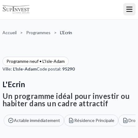
Ouvr
Accueil
>
Programmes
>
L'Ecrin
Programme neuf • L'Isle-Adam
Ville:
L'Isle-Adam
Code postal:
95290
L'Ecrin
Un programme idéal pour investir ou
habiter dans un cadre attractif
Actable immédiatement
Résidence Principale
Droi