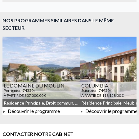
NOS PROGRAMMES SIMILAIRES DANS LE MÊME
SECTEUR
LE DOMAINE DU MOULIN
COLUMBIA
Perrignier (74550)
Scionzier (74950)
À PARTIR DE 307 000,00 €
À PARTIR DE 118 158,00 €
Résidence Principale, Droit commun, Meublé non géré
Découvrir le programme
Découvrir le programme
À PARTIR DE 307 000,00 €
À PARTIR DE 118 158,0
CONTACTER NOTRE CABINET