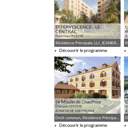
EFFERVESCENCE - LE
L
CENTRAL
B
Palaiseau (91120)
À
À PARTIR DE 199 833,00 €
Résidence Principale, LLI_JEANBRUN, LLI, JEANBRUN, Meublé non géré, Droit commun
Découvrir le programme
À PARTIR DE 199 833,00 €
Le Moulin de Chauffour
L
Étampes (91150)
V
À PARTIR DE 108 000,00 €
À
Droit commun, Résidence Principale, Denormandie, Meublé non géré
Découvrir le programme