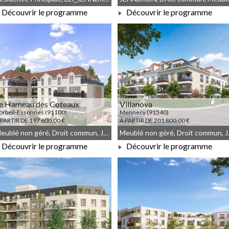
Découvrir le programme
Découvrir le programme
À PARTIR DE 223 667,00 €
À PARTIR DE 240 000,00 €
e Hameau des Coteaux
Villanova
orbeil-Essonnes (91100)
Mennecy (91540)
 PARTIR DE 197 600,00 €
À PARTIR DE 201 800,00 €
Meublé non géré, Droit commun, JEANBRUN
Meublé 
Découvrir le programme
Découvrir le programme
À PARTIR DE 197 600,00 €
À PARTIR DE 201 800,00 €