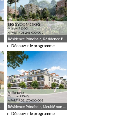
LES SYCOMORES
Massy (91300)
À PARTIR DE 243 000,00 €
ence Principale, Meublé non géré, Droit commun
Résidence Principale, Résidence Principale, Meublé non géré, Droit commun
Découvrir le programme
À PARTIR DE 243 000,00 €
Villanova
Ormoy (91540)
À PARTIR DE 170 000,00 €
ence Principale, Meublé non géré, Droit commun
Résidence Principale, Meublé non géré, Droit commun
Découvrir le programme