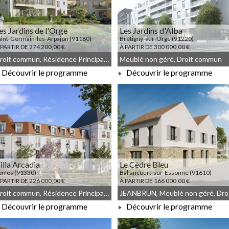
es Jardins de l'Orge
Les Jardins d'Alba
aint-Germain-lès-Arpajon (91180)
Brétigny-sur-Orge (91220)
 PARTIR DE 274 200,00 €
À PARTIR DE 300 000,00 €
Droit commun, Résidence Principale, Meublé non géré
Meublé non géré, Droit commun
Découvrir le programme
Découvrir le programme
À PARTIR DE 274 200,00 €
À PARTIR DE 300 000,00 €
illa Arcadia
Le Cèdre Bleu
erres (91330)
Ballancourt-sur-Essonne (91610)
 PARTIR DE 226 000,00 €
À PARTIR DE 166 000,00 €
Droit commun, Résidence Principale, Meublé non géré
JEA
Découvrir le programme
Découvrir le programme