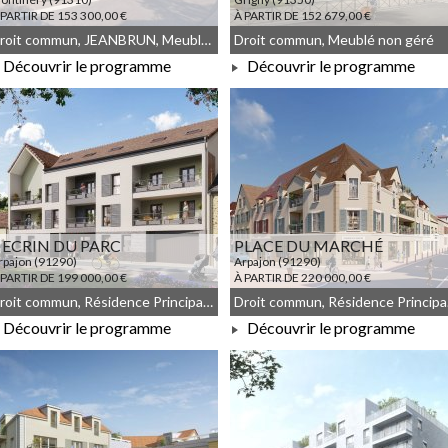
 PARTIR DE 153 300,00 €
À PARTIR DE 152 679,00 €
Droit commun, JEANBRUN, Meublé non géré
Droit commun, Meublé non géré
Découvrir le programme
Découvrir le programme
À PARTIR DE 153 300,00 €
À PARTIR DE 152 679,00 €
’ ECRIN DU PARC
PLACE DU MARCHÉ
rpajon (91290)
Arpajon (91290)
 PARTIR DE 199 000,00 €
À PARTIR DE 220 000,00 €
Droit commun, Résidence Principale, Meublé non géré, JEANBRUN
Droit 
Découvrir le programme
Découvrir le programme
À PARTIR DE 199 000,00 €
À PARTIR DE 220 000,00 €