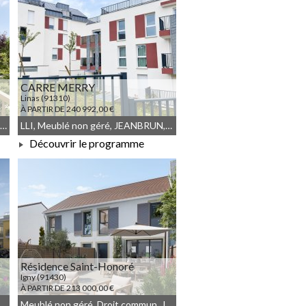
CARRE MERRY
Linas (91310)
À PARTIR DE 240 992,00 €
Résidence Principale, JEANBRUN, Meublé non géré, Droit commun
LLI, Meublé non géré, JEANBRUN, Droit commun, LLI_JEANBRUN
Découvrir le programme
À PARTIR DE 240 992,00 €
Résidence Saint-Honoré
Igny (91430)
À PARTIR DE 213 000,00 €
roit commun, Meublé non géré
Meublé non géré, Droit commun, JEANBRUN