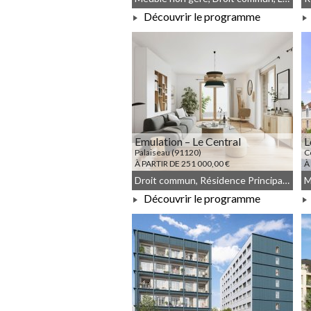
Découvrir le programme
À PARTIR DE 132 000,00 €
Emulation – Le Central
L
Palaiseau (91120)
C
À PARTIR DE 251 000,00 €
À
Droit commun, Résidence Principale, Meublé non géré, JEANBRUN
Découvrir le programme
À PARTIR DE 251 000,00 €