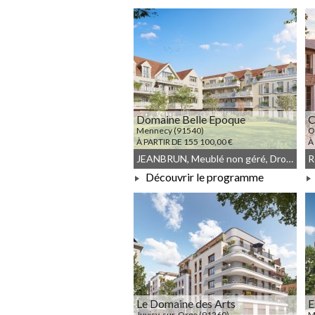
À PARTIR DE 108 000,00 €
Domaine Belle Epoque
C
Mennecy (91540)
O
À PARTIR DE 155 100,00 €
À
JEANBRUN, Meublé non géré, Droit commun
Découvrir le programme
À PARTIR DE 155 100,00 €
Le Domaine des Arts
E
Juvisy-sur-Orge (91260)
M