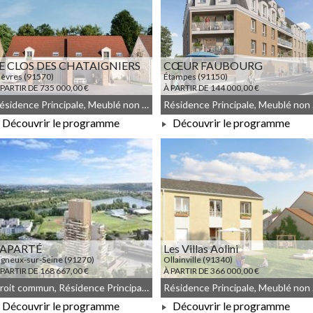
E CLOS DES CHATAIGNIERS
CŒUR FAUBOURG
ièvres (91570)
Étampes (91150)
 PARTIR DE 735 000,00 €
À PARTIR DE 144 000,00 €
Résidence Principale, Meublé non géré, Droit commun
Résid
Découvrir le programme
Découvrir le programme
À PARTIR DE 735 000,00 €
À PARTIR DE 144 000,00 €
'APARTÉ
Les Villas Aolini
igneux-sur-Seine (91270)
Ollainville (91340)
 PARTIR DE 168 667,00 €
À PARTIR DE 366 000,00 €
Droit commun, Résidence Principale, Meublé non géré, JEANBRUN, LLI, LLI_JEANBRUN
Résid
Découvrir le programme
Découvrir le programme