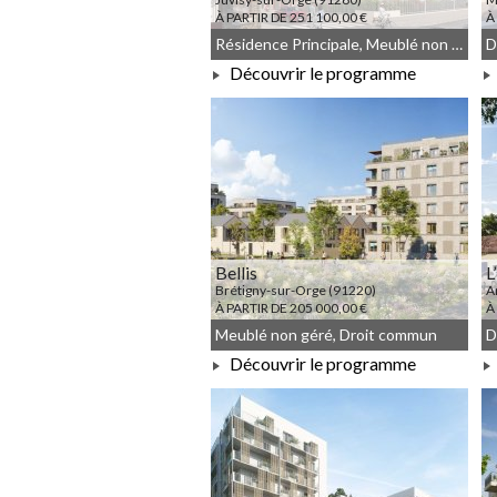
À PARTIR DE 251 100,00 €
À
Résidence Principale, Meublé non géré, Droit commun
Découvrir le programme
À PARTIR DE 251 100,00 €
Bellis
L
Brétigny-sur-Orge (91220)
A
À PARTIR DE 205 000,00 €
À
Meublé non géré, Droit commun
Découvrir le programme
À PARTIR DE 205 000,00 €