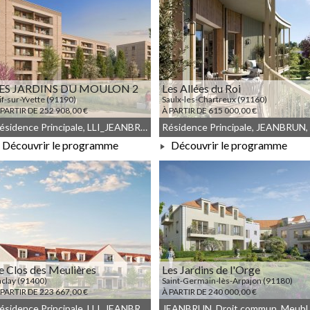
ES JARDINS DU MOULON 2
Les Allées du Roi
if-sur-Yvette (91190)
Saulx-les-Chartreux (91160)
 PARTIR DE 252 908,00 €
À PARTIR DE 615 000,00 €
Résidence Principale, LLI_JEANBRUN, LLI, JEANBRUN, Meublé non géré, Droit commun
Découvrir le programme
Découvrir le programme
À PARTIR DE 252 908,00 €
À PARTIR DE 615 000,00 €
e Clos des Meulières
Les Jardins de l'Orge
aclay (91400)
Saint-Germain-lès-Arpajon (91180)
 PARTIR DE 223 667,00 €
À PARTIR DE 240 000,00 €
Résidence Principale, LLI_JEANBRUN, LLI, JEANBRUN, Meublé non géré, Droit commun
JEANBRUN, D