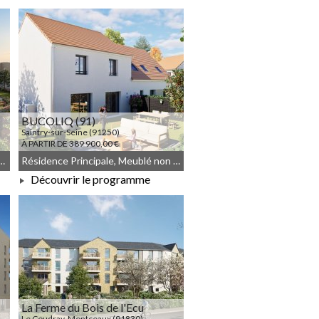
À PARTIR DE 170 000,00 €
BUCOLIQ (91)
Saintry-sur-Seine (91250)
À PARTIR DE 389 900,00 €
n, JEANBRUN, Meublé non géré
Résidence Principale, Meublé non géré, Droit commun
Découvrir le programme
À PARTIR DE 389 900,00 €
La Ferme du Bois de l'Ecu
Le Coudray-Montceaux (91830)