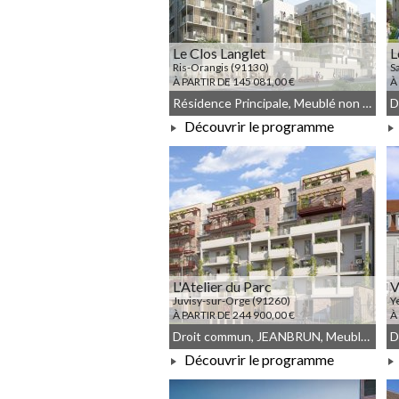
Le Clos Langlet
L
Ris-Orangis (91130)
S
À PARTIR DE 145 081,00 €
À
Résidence Principale, Meublé non géré, Droit commun
Découvrir le programme
À PARTIR DE 145 081,00 €
L'Atelier du Parc
V
Juvisy-sur-Orge (91260)
Y
À PARTIR DE 244 900,00 €
À
Droit commun, JEANBRUN, Meublé non géré
Découvrir le programme