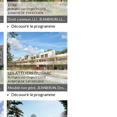
Eclor
Brétigny-sur-Orge (91220)
À PARTIR DE 194 333,00 €
géré, LLI_JEANBRUN, LLI, JEANBRUN, Droit commun
Droit commun, LLI_JEANBRUN, LLI, JEANBRUN, Meublé non géré
Découvrir le programme
À PARTIR DE 194 333,00 €
LES ATELIERS DU PARC
Brétigny-sur-Orge (91220)
À PARTIR DE 143 000,00 €
JEANBRUN, Meublé non géré
Meublé non géré, JEANBRUN, Droit commun
Découvrir le programme
À PARTIR DE 143 000,00 €