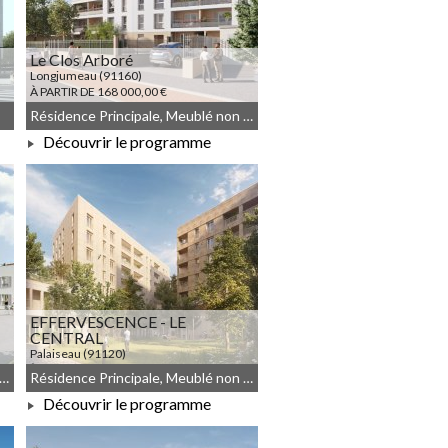
Le Clos Arboré
Longjumeau (91160)
À PARTIR DE 168 000,00 €
Résidence Principale, Meublé non géré, Droit commun
Découvrir le programme
À PARTIR DE 168 000,00 €
EFFERVESCENCE - LE
CENTRAL
Palaiseau (91120)
À PARTIR DE 218 000,00 €
NBRUN, Meublé non géré, Droit commun
Résidence Principale, Meublé non géré, Droit commun
Découvrir le programme