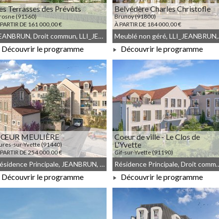
es Terrasses des Prévôts
Belvédère Charles Christofle
rosne (91560)
Brunoy (91800)
 PARTIR DE 161 000,00 €
À PARTIR DE 184 000,00 €
JEANBRUN, Droit commun, LLI_JEANBRUN, LLI, Meublé non géré
Meublé non 
Découvrir le programme
Découvrir le programme
À PARTIR DE 161 000,00 €
À PARTIR DE 184 000,00 €
CŒUR MEULIÈRE
Coeur de ville - Le Clos de
L'Yvette
ures-sur-Yvette (91440)
 PARTIR DE 254 000,00 €
Gif-sur-Yvette (91190)
À PARTIR DE 380 000,00 €
Résidence Principale, JEANBRUN, Meublé non géré, Droit commun
Résidence Principale, Droit commun, 
Découvrir le programme
Découvrir le programme
À PARTIR DE 254 000,00 €
À PARTIR DE 380 000,00 €