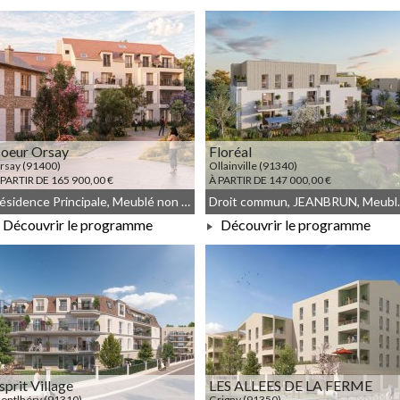
À PARTIR DE 168 667,00 €
À PARTIR DE 366 000,00 €
oeur Orsay
Floréal
rsay (91400)
Ollainville (91340)
 PARTIR DE 165 900,00 €
À PARTIR DE 147 000,00 €
Résidence Principale, Meublé non géré, Droit commun, Démembrement
Droit commu
Découvrir le programme
Découvrir le programme
À PARTIR DE 165 900,00 €
À PARTIR DE 147 000,00 €
sprit Village
LES ALLEES DE LA FERME
ontlhéry (91310)
Grigny (91350)