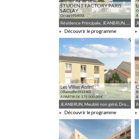
STUDENT FACTORY PARIS
L
SACLAY
C
Orsay (91400)
À
À PARTIR DE 142 021,00 €
Résidence Principale, JEANBRUN, Meublé non géré, Droit commun
Découvrir le programme
À PARTIR DE 142 021,00 €
Les Villas Aolini
Ollainville (91340)
B
À PARTIR DE 373 000,00 €
À
JEANBRUN, Meublé non géré, Droit commun
Découvrir le programme
À PARTIR DE 373 000,00 €