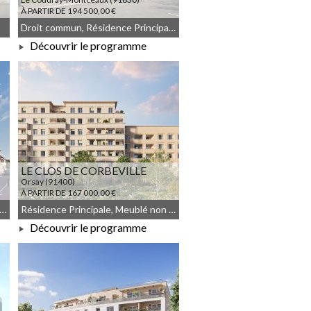
À PARTIR DE 194 500,00 €
Droit commun, Résidence Principale, JEANBRUN, Meublé non géré
Découvrir le programme
À PARTIR DE 194 500,00 €
LE CLOS DE CORBEVILLE
Orsay (91400)
À PARTIR DE 167 000,00 €
commun, Résidence Principale, JEANBRUN, Meublé non géré
Résidence Principale, Meublé non géré, Droit commun
Découvrir le programme
À PARTIR DE 167 000,00 €