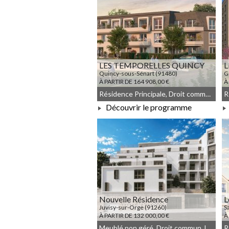
LES TEMPORELLES QUINCY
L
Quincy-sous-Sénart (91480)
G
À PARTIR DE 164 908,00 €
À
Résidence Principale, Droit commun, LLI_JEANBRUN, LLI, JEANBRUN, Meublé non géré
Découvrir le programme
À PARTIR DE 164 908,00 €
Nouvelle Résidence
L
Juvisy-sur-Orge (91260)
S
À PARTIR DE 132 000,00 €
À
Meublé non géré, Droit commun, LLI_JEANBRUN, LLI, JEANBRUN