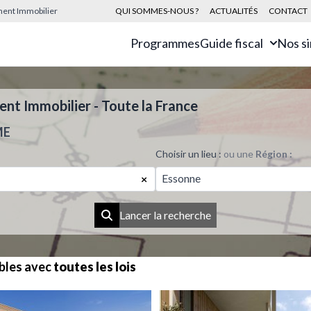
sement Immobilier
QUI SOMMES-NOUS ?
ACTUALITÉS
CONTACT
Programmes
Guide fiscal
Nos s
t Immobilier - Toute la France
ME
Choisir un lieu :
ou une
Région :
Essonne
×
Lancer la recherche
bles avec
toutes les lois