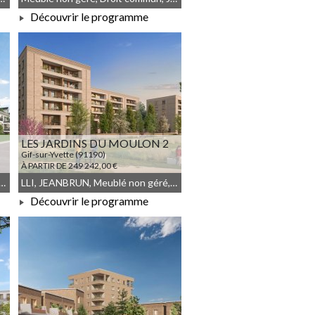
Découvrir le programme
À PARTIR DE 213 000,00 €
LES JARDINS DU MOULON 2
Gif-sur-Yvette (91190)
À PARTIR DE 249 242,00 €
non géré, Droit commun, JEANBRUN
LLI, JEANBRUN, Meublé non géré, Droit commun, LLI_JEANBRUN
Découvrir le programme
À PARTIR DE 249 242,00 €