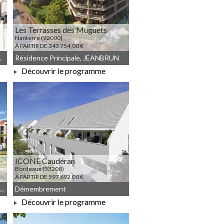
Les Terrasses des Muguets
Nanterre (92000)
À PARTIR DE 343 754,00 €
embrement
Résidence Principale, JEANBRUN
Découvrir le programme
À PARTIR DE 343 754,00 €
-
ICONE Caudéran
Bordeaux (33200)
À PARTIR DE 597 692,00 €
commun, Résidence Principale, JEANBRUN, Meublé non géré
Démembrement
Découvrir le programme