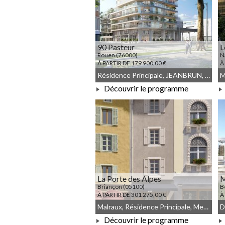
90 Pasteur
L
Rouen (76000)
N
À PARTIR DE 179 900,00 €
À
Résidence Principale, JEANBRUN, Meublé non géré, Droit commun
M
Découvrir le programme
À PARTIR DE 179 900,00 €
La Porte des Alpes
Briançon (05100)
B
À PARTIR DE 301 275,00 €
À
Malraux, Résidence Principale, Meublé non géré, Droit commun
D
Découvrir le programme