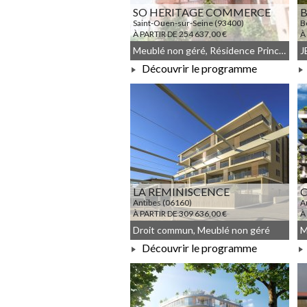
SO HERITAGE COMMERCE
B
Saint-Ouen-sur-Seine (93400)
B
À PARTIR DE 254 637,00 €
À
Meublé non géré, Résidence Principale, Droit commun
Découvrir le programme
À PARTIR DE 254 637,00 €
LA REMINISCENCE
C
Antibes (06160)
A
À PARTIR DE 309 636,00 €
À
Droit commun, Meublé non géré
Découvrir le programme
À PARTIR DE 309 636,00 €