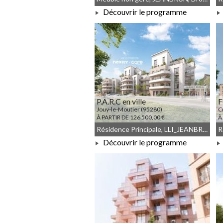
Découvrir le programme
À PARTIR DE 117 393,00 €
P.A.R.C en ville
F
Jouy-le-Moutier (95280)
C
À PARTIR DE 126 500,00 €
À
Résidence Principale, LLI_JEANBRUN, LLI, JEANBRUN, Meublé non géré, Droit commun
Découvrir le programme
À PARTIR DE 126 500,00 €