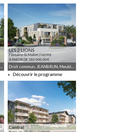
À PARTIR DE 189 900,00 €
LES 2 LIONS
Fontaine-la-Mallet (76290)
À PARTIR DE 185 000,00 €
commun, Résidence Principale, JEANBRUN, Meublé non géré
Droit commun, JEANBRUN, Meublé non géré
Découvrir le programme
À PARTIR DE 185 000,00 €
Central
Bons-en-Chablais (74890)