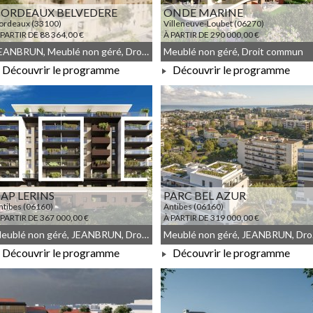
ORDEAUX BELVEDERE
ONDE MARINE
ordeaux (33100)
Villeneuve-Loubet (06270)
 PARTIR DE 88 364,00 €
À PARTIR DE 290 000,00 €
JEANBRUN, Meublé non géré, Droit commun, Démembrement, LLI_JEANBRUN, LLI
Meublé non géré, Droit commun
Découvrir le programme
Découvrir le programme
À PARTIR DE 290 000,00 €
À PARTIR DE 88 364,00 €
AP LERINS
PARC BEL AZUR
ntibes (06160)
Antibes (06160)
 PARTIR DE 367 000,00 €
À PARTIR DE 319 000,00 €
Meublé non géré, JEANBRUN, Droit commun
Meu
Découvrir le programme
Découvrir le programme
À PARTIR DE 367 000,00 €
À PARTIR DE 319 000,00 €