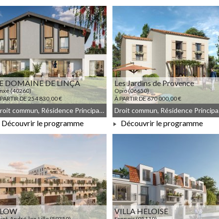
À PARTIR DE 192 000,00 €
À PARTIR DE 180 833,00 €
E DOMAINE DE LINÇA
Les Jardins de Provence
inxe (40260)
Opio (06650)
 PARTIR DE 254 830,00 €
À PARTIR DE 670 000,00 €
Droit commun, Résidence Principale, Meublé non géré
Droit 
Découvrir le programme
Découvrir le programme
À PARTIR DE 254 830,00 €
À PARTIR DE 670 000,00 €
FLOW
VILLA HELOISE
aint-André-lez-Lille (59350)
Sannois (95110)