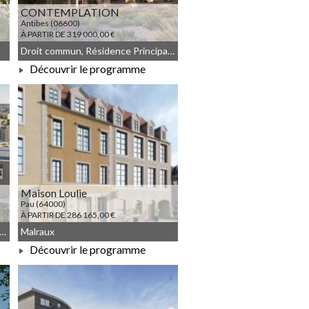
CONTEMPLATION
Antibes (06600)
À PARTIR DE 319 000,00 €
Droit commun, Résidence Principale, Meublé non géré
Découvrir le programme
À PARTIR DE 319 000,00 €
Maison Loulie
Pau (64000)
À PARTIR DE 286 165,00 €
blé non géré, JEANBRUN, Droit commun
Malraux
Découvrir le programme
À PARTIR DE 286 165,00 €