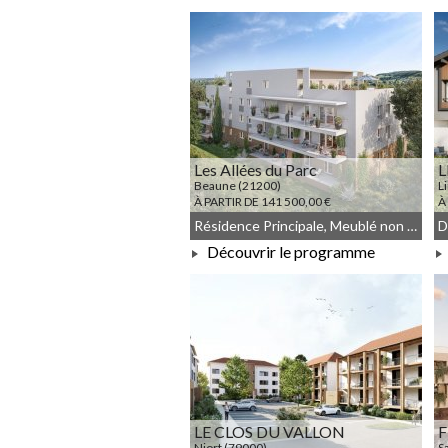
À PARTIR DE 301 275,00 €
Les Allées du Parc
L
Beaune (21200)
L
À PARTIR DE 141 500,00 €
À
Résidence Principale, Meublé non géré, Droit commun
Découvrir le programme
À PARTIR DE 141 500,00 €
LE CLOS DU VALLON
Niort (79000)
S