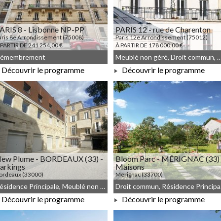
ARIS 8 - Lisbonne NP-PP
PARIS 12 - rue de Charenton
aris 8e Arrondissement (75008)
Paris 12e Arrondissement (75012)
 PARTIR DE 241 254,00 €
À PARTIR DE 178 000,00 €
émembrement
Meublé non géré, Droit commun, Dém
Découvrir le programme
Découvrir le programme
À PARTIR DE 241 254,00 €
À PARTIR DE 178 000,00 €
ew Plume - BORDEAUX (33) -
Bloom Parc - MÉRIGNAC (33) 
arkings
Maisons
ordeaux (33000)
Mérignac (33700)
 PARTIR DE 649 000,00 €
À PARTIR DE 321 300,00 €
Résidence Principale, Meublé non géré, Droit commun
Droit 
Découvrir le programme
Découvrir le programme