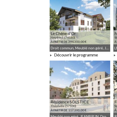
Le Chêne d'Or
N
Neydens (74160)
S
À PARTIR DE 394 300,00 €
À
Droit commun, Meublé non géré, JEANBRUN
L
Découvrir le programme
À PARTIR DE 394 300,00 €
Résidence SOLSTICE
F
Thionville (57100)
S
À PARTIR DE 117 393,00 €
À
Meublé non géré, JEANBRUN, Droit commun