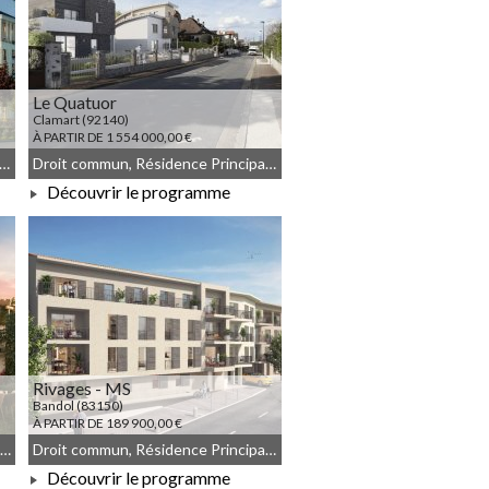
Le Quatuor
Clamart (92140)
À PARTIR DE 1 554 000,00 €
ence Principale, Meublé non géré, Droit commun
Droit commun, Résidence Principale, Meublé non géré
Découvrir le programme
À PARTIR DE 1 554 000,00 €
Rivages - MS
Bandol (83150)
À PARTIR DE 189 900,00 €
Résidence Principale, JEANBRUN, Meublé non géré, Droit commun
Droit commun, Résidence Principale, Démembrement, Meublé non géré
Découvrir le programme