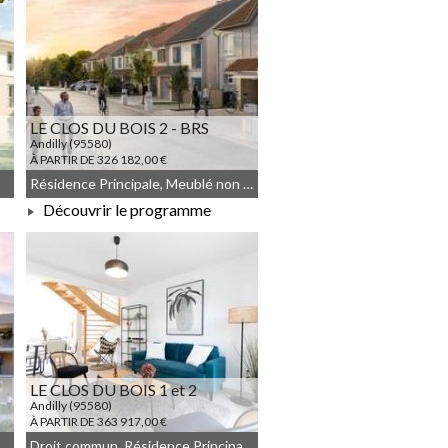
LE CLOS DU BOIS 2 - BRS
Andilly (95580)
À PARTIR DE 326 182,00 €
Résidence Principale, Meublé non géré, Droit commun
Découvrir le programme
À PARTIR DE 326 182,00 €
LE CLOS DU BOIS 1 et 2
Andilly (95580)
À PARTIR DE 363 917,00 €
n, JEANBRUN, Meublé non géré
Droit commun, Résidence Principale, LLI_JEANBRUN, LLI, JEANBRUN, Meublé non géré