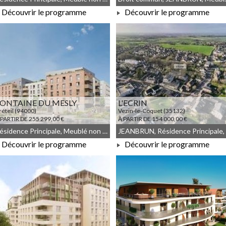
Découvrir le programme
Découvrir le programme
À PARTIR DE 119 000,00 €
À PARTIR DE 166 000,00 €
ONTAINE DU MESLY
L'ECRIN
réteil (94000)
Vezin-le-Coquet (35132)
 PARTIR DE 255 299,00 €
À PARTIR DE 154 000,00 €
Résidence Principale, Meublé non géré, Droit commun
Découvrir le programme
Découvrir le programme
À PARTIR DE 255 299,00 €
À PARTIR DE 154 000,00 €