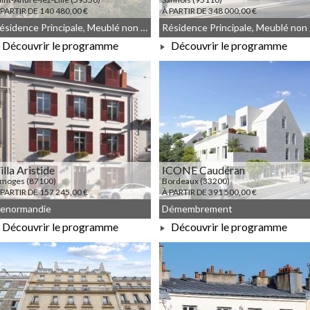
 PARTIR DE 140 480,00 €
À PARTIR DE 348 000,00 €
Résidence Principale, Meublé non géré, Droit commun, Démembrement
Résid
Découvrir le programme
Découvrir le programme
À PARTIR DE 140 480,00 €
À PARTIR DE 348 000,00 €
illa Aristide
ICONE Caudéran
imoges (87100)
Bordeaux (33200)
 PARTIR DE 157 245,00 €
À PARTIR DE 391 500,00 €
enormandie
Démembrement
Découvrir le programme
Découvrir le programme
À PARTIR DE 157 245,00 €
À PARTIR DE 391 500,00 €