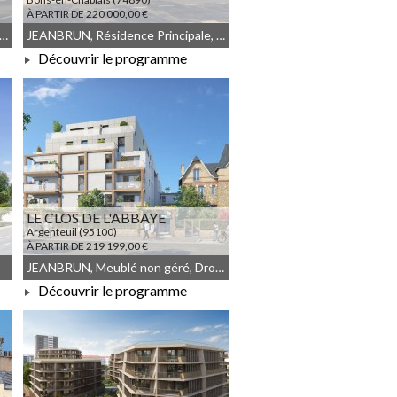
À PARTIR DE 220 000,00 €
ence Principale, Meublé non géré, Droit commun
JEANBRUN, Résidence Principale, Droit commun, Meublé non géré
Découvrir le programme
À PARTIR DE 220 000,00 €
LE CLOS DE L'ABBAYE
Argenteuil (95100)
À PARTIR DE 219 199,00 €
JEANBRUN, Meublé non géré, Droit commun
Découvrir le programme
À PARTIR DE 219 199,00 €