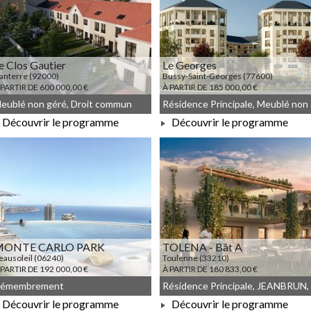
e Clos Gautier
Le Georges
anterre (92000)
Bussy-Saint-Georges (77600)
 PARTIR DE 600 000,00 €
À PARTIR DE 185 000,00 €
eublé non géré, Droit commun
Résid
Découvrir le programme
Découvrir le programme
À PARTIR DE 600 000,00 €
À PARTIR DE 185 000,00 €
MONTE CARLO PARK
TOLENA - Bât A
eausoleil (06240)
Toulenne (33210)
 PARTIR DE 192 000,00 €
À PARTIR DE 180 833,00 €
émembrement
Découvrir le programme
Découvrir le programme