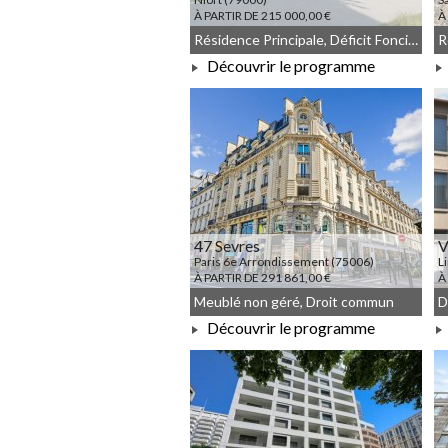
À PARTIR DE 215 000,00 €
À
Résidence Principale, Déficit Foncier, Denormandie, Meublé non géré, Droit commun
Découvrir le programme
À PARTIR DE 215 000,00 €
47 Sevres
V
Paris 6e Arrondissement (75006)
L
À PARTIR DE 291 861,00 €
À
Meublé non géré, Droit commun
D
Découvrir le programme
À PARTIR DE 291 861,00 €