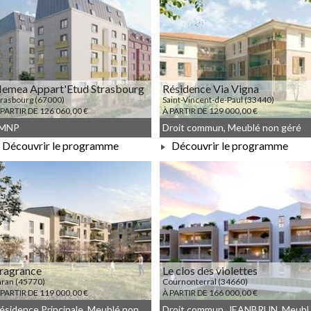
emea Appart'Etud Strasbourg
Résidence Via Vigna
trasbourg (67000)
Saint-Vincent-de-Paul (33440)
 PARTIR DE 126 060,00 €
À PARTIR DE 129 000,00 €
MNP
Droit commun, Meublé non géré
Découvrir le programme
Découvrir le programme
À PARTIR DE 126 060,00 €
À PARTIR DE 129 000,00 €
ragrance
Le clos des violettes
aran (45770)
Cournonterral (34660)
 PARTIR DE 119 000,00 €
À PARTIR DE 166 000,00 €
Résidence Principale, Meublé non géré, Droit commun
Droit commu