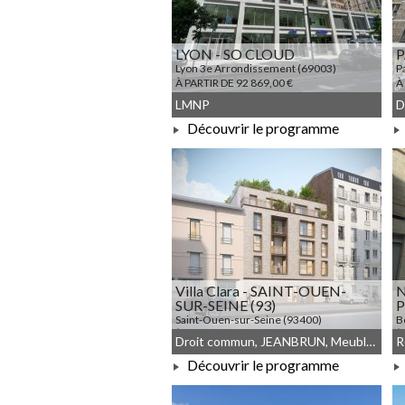
LYON - SO CLOUD
P
Lyon 3e Arrondissement (69003)
P
À PARTIR DE 92 869,00 €
À
LMNP
D
Découvrir le programme
À PARTIR DE 92 869,00 €
Villa Clara - SAINT-OUEN-
N
SUR-SEINE (93)
P
Saint-Ouen-sur-Seine (93400)
B
À PARTIR DE 333 000,00 €
À
Droit commun, JEANBRUN, Meublé non géré
Découvrir le programme