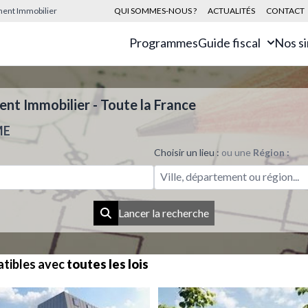
sement Immobilier
QUI SOMMES-NOUS ?
ACTUALITÉS
CONTACT
Programmes
Guide fiscal
Nos s
t Immobilier - Toute la France
ME
Choisir un lieu :
ou une
Région :
Ville, département ou région...
Lancer la recherche
tibles avec
toutes les lois