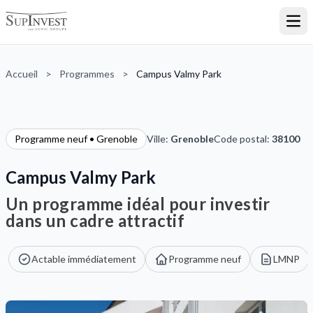
Ouvr
Accueil
>
Programmes
>
Campus Valmy Park
Programme neuf • Grenoble
Ville:
Grenoble
Code postal:
38100
Campus Valmy Park
Un programme idéal pour investir
dans un cadre attractif
Actable immédiatement
Programme neuf
LMNP