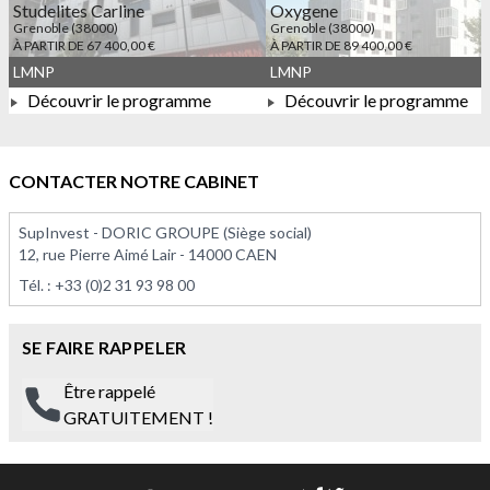
Studelites Carline
Oxygene
Grenoble (38000)
Grenoble (38000)
À PARTIR DE 67 400,00 €
À PARTIR DE 89 400,00 €
LMNP
LMNP
Découvrir le programme
Découvrir le programme
À PARTIR DE 67 400,00 €
À PARTIR DE 89 400,00 €
CONTACTER NOTRE CABINET
SupInvest - DORIC GROUPE (Siège social)
12, rue Pierre Aimé Lair - 14000 CAEN
Tél. :
+33 (0)2 31 93 98 00
SE FAIRE RAPPELER
Être rappelé
GRATUITEMENT !