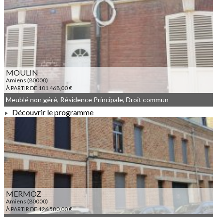
À PARTIR DE 84 000,00 €
MOULIN
Amiens (80000)
À PARTIR DE 101 468,00 €
Meublé non géré, Résidence Principale, Droit commun
Découvrir le programme
À PARTIR DE 101 468,00 €
MERMOZ
Amiens (80000)
À PARTIR DE 126 580,00 €