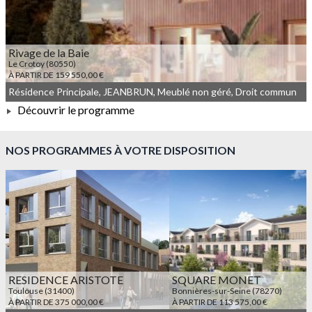
Rivage de la Baie
Le Crotoy (80550)
À PARTIR DE 159 550,00 €
Résidence Principale, JEANBRUN, Meublé non géré, Droit commun
Découvrir le programme
À PARTIR DE 159 550,00 €
NOS PROGRAMMES À VOTRE DISPOSITION
RESIDENCE ARISTOTE
SQUARE MONET
Toulouse (31400)
Bonnières-sur-Seine (78270)
À PARTIR DE 375 000,00 €
À PARTIR DE 113 575,00 €