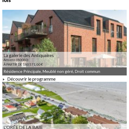
lois
La galerie des Antiquaires
Amiens (80080)
À PARTIR DE 180 571,00 €
Résidence Principale, Meublé non géré, Droit commun
Découvrir le programme
À PARTIR DE 180 571,00 €
L'ORÉE DE LA BAIE