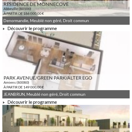
RESIDENCE DE MONNECOVE
Abbeville (80100)
À PARTIR DE 186 000,00 €
Denormandie, Meublé non géré, Droit commun
Découvrir le programme
À PARTIR DE 186 000,00 €
PARK AVENUE/GREEN PARK/ALTER EGO
Amiens (80080)
À PARTIR DE 149 000,00 €
JEANBRUN, Meublé non géré, Droit commun
Découvrir le programme
À PARTIR DE 149 000,00 €