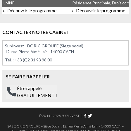
LMNP
Découvrir le programme
Découvrir le programme
À PARTIR DE 375 000,00 €
À PARTIR DE 113 575,00 
CONTACTER NOTRE CABINET
SupInvest - DORIC GROUPE (Siège social)
12, rue Pierre Aimé Lair - 14000 CAEN
Tél. :
+33 (0)2 31 93 98 00
SE FAIRE RAPPELER
Être rappelé
GRATUITEMENT !
© 2014 - 2026 SUPINVEST
|
SAS DORIC GROUPE – Siège Social : 12, rue Pierre Aimé Lair – 14000 CAEN –
Tél. : +33(0)2.31.93.98.00 – au capital porté à 50.000 € – 492 379 979 R.C.S.