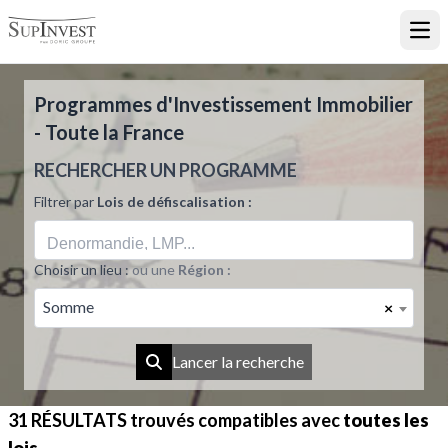
Ouvr
Programmes d'Investissement Immobilier
- Toute la France
RECHERCHER UN PROGRAMME
Filtrer par
Lois de défiscalisation :
Choisir un lieu :
ou une
Région :
Somme
×
Lancer la recherche
31 RÉSULTATS
trouvés compatibles avec
toutes les