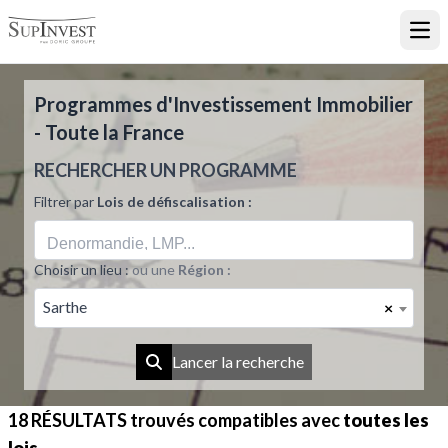
Ouvr
Programmes d'Investissement Immobilier
- Toute la France
RECHERCHER UN PROGRAMME
Filtrer par
Lois de défiscalisation :
Choisir un lieu :
ou une
Région :
Sarthe
×
Lancer la recherche
18 RÉSULTATS
trouvés compatibles avec
toutes les