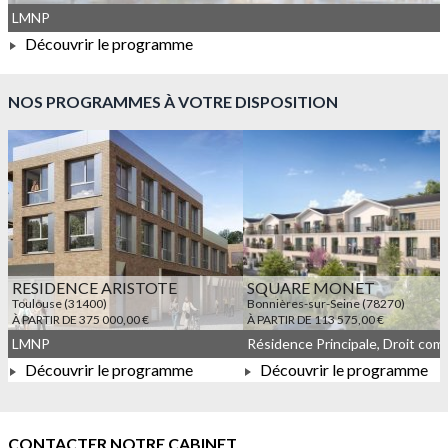
LMNP
Découvrir le programme
À PARTIR DE 121 920,00 €
NOS PROGRAMMES À VOTRE DISPOSITION
RESIDENCE ARISTOTE
SQUARE MONET
Toulouse (31400)
Bonnières-sur-Seine (78270)
À PARTIR DE 375 000,00 €
À PARTIR DE 113 575,00 €
LMNP
Découvrir le programme
Découvrir le programme
À PARTIR DE 375 000,00 €
À PARTIR DE 113 575,00 
CONTACTER NOTRE CABINET