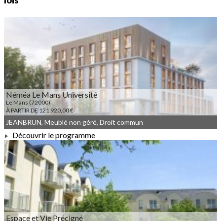
lois
Néméa Le Mans Université
Le Mans (72000)
À PARTIR DE 121 920,00 €
JEANBRUN, Meublé non géré, Droit commun
Découvrir le programme
À PARTIR DE 121 920,00 €
Espace et Vie Précigné