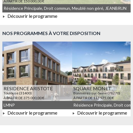
À PARTIR DE 150 000,00 €
Résidence Principale, Droit commun, Meublé non géré, JEANBRUN
Découvrir le programme
À PARTIR DE 150 000,00 €
NOS PROGRAMMES À VOTRE DISPOSITION
RESIDENCE ARISTOTE
SQUARE MONET
Toulouse (31400)
Bonnières-sur-Seine (78270)
À PARTIR DE 375 000,00 €
À PARTIR DE 113 575,00 €
LMNP
Découvrir le programme
Découvrir le programme
À PARTIR DE 375 000,00 €
À PARTIR DE 113 575,00 