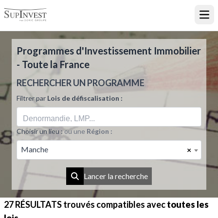
Ouvr
Programmes d'Investissement Immobilier
- Toute la France
RECHERCHER UN PROGRAMME
Filtrer par
Lois de défiscalisation :
Choisir un lieu :
ou une
Région :
Manche
×
Lancer la recherche
27 RÉSULTATS
trouvés compatibles avec
toutes les