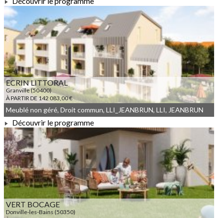
Découvrir le programme
À PARTIR DE 136 000,00 €
ECRIN LITTORAL
Granville (50400)
À PARTIR DE 142 083,00 €
Meublé non géré, Droit commun, LLI_JEANBRUN, LLI, JEANBRUN
Découvrir le programme
À PARTIR DE 142 083,00 €
VERT BOCAGE
Donville-les-Bains (50350)