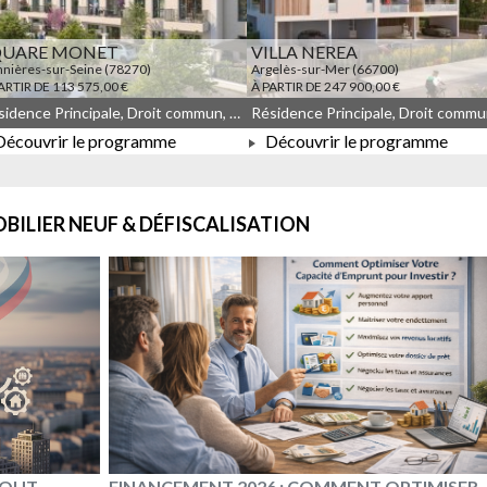
QUARE MONET
VILLA NEREA
nières-sur-Seine (78270)
Argelès-sur-Mer (66700)
ARTIR DE 113 575,00 €
À PARTIR DE 247 900,00 €
Résidence Principale, Droit commun, Meublé non géré, JEANBRUN, LLI, LLI_JEANBRUN
écouvrir le programme
Découvrir le programme
À PARTIR DE 113 575,00 €
À PARTIR DE 247 900,00 €
BILIER NEUF & DÉFISCALISATION
 TOUT
FINANCEMENT 2026 : COMMENT OPTIMISER