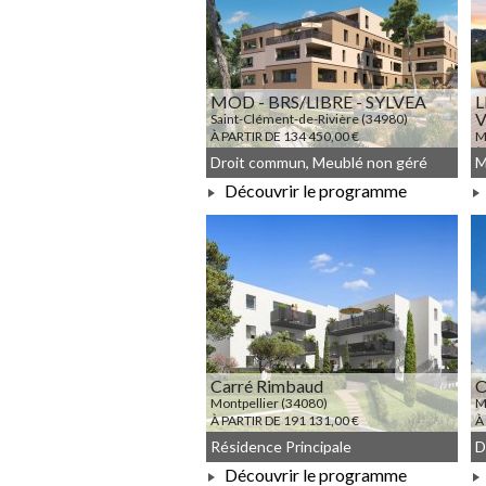
MOD - BRS/LIBRE - SYLVEA
L
Saint-Clément-de-Rivière (34980)
À PARTIR DE 134 450,00 €
M
À
Droit commun, Meublé non géré
Découvrir le programme
À PARTIR DE 134 450,00 €
Carré Rimbaud
Montpellier (34080)
M
À PARTIR DE 191 131,00 €
À
Résidence Principale
Découvrir le programme