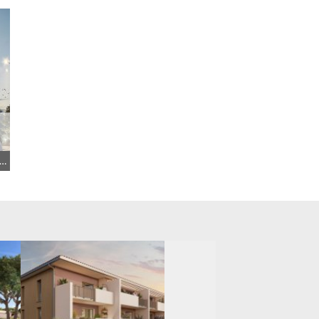
À PARTIR DE 126 600,00 €
dence Principale, LLI, JEANBRUN, LLI_JEANBRUN