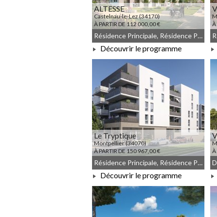
ALTESSE
Castelnau-le-Lez (34170)
M
À PARTIR DE 112 000,00 €
À
Résidence Principale, Résidence Principale, JEANBRUN, Meublé non géré, Droit commun
Découvrir le programme
À PARTIR DE 112 000,00 €
Le Tryptique
V
Montpellier (34070)
M
À PARTIR DE 150 967,00 €
À
Résidence Principale, Résidence Principale
Découvrir le programme
À PARTIR DE 150 967,00 €