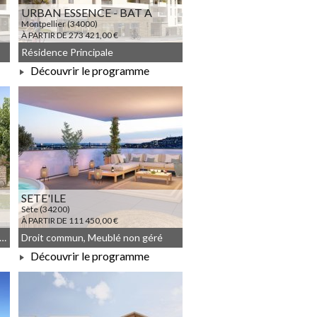
URBAN ESSENCE - BAT A
Montpellier (34000)
À PARTIR DE 273 421,00 €
Résidence Principale
Découvrir le programme
À PARTIR DE 273 421,00 €
SETE'ILE
Sète (34200)
À PARTIR DE 111 450,00 €
ence Principale, Meublé non géré, Droit commun
Droit commun, Meublé non géré
Découvrir le programme
À PARTIR DE 111 450,00 €