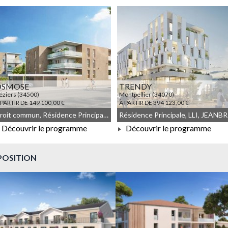
À PARTIR DE 149 417,00 €
À PARTIR DE 307 708,00 €
OSMOSE
TRENDY
éziers (34500)
Montpellier (34070)
 PARTIR DE 149 100,00 €
À PARTIR DE 394 123,00 €
Droit commun, Résidence Principale, JEANBRUN, Meublé non géré
Rési
Découvrir le programme
Découvrir le programme
À PARTIR DE 149 100,00 €
À PARTIR DE 394 123,00 €
POSITION