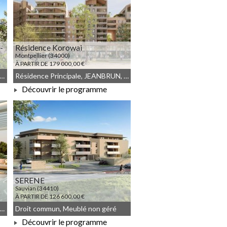
-
Résidence Korowai
Montpellier (34000)
À PARTIR DE 179 000,00 €
é non géré, Résidence Principale, Droit commun
Résidence Principale, JEANBRUN, Meublé non géré, Droit commun
Découvrir le programme
À PARTIR DE 179 000,00 €
SERENE
Sauvian (34410)
À PARTIR DE 126 600,00 €
ence Principale, Meublé non géré, Droit commun
Droit commun, Meublé non géré
Découvrir le programme