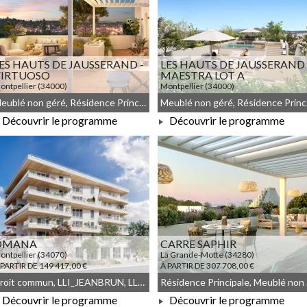
ES HAUTS DE JAUSSERAND -
LES HAUTS DE JAUSSERAND 
VIRTUOSO
MAESTRA LOT A
ontpellier (34000)
Montpellier (34000)
 PARTIR DE 183 450,00 €
À PARTIR DE 159 129,00 €
Meublé non géré, Résidence Principale, Droit commun
Meubl
Découvrir le programme
Découvrir le programme
À PARTIR DE 183 450,00 €
À PARTIR DE 159 129,00 €
OMANA
CARRE SAPHIR
ontpellier (34070)
La Grande-Motte (34280)
 PARTIR DE 149 417,00 €
À PARTIR DE 307 708,00 €
Droit commun, LLI_JEANBRUN, LLI, JEANBRUN, Meublé non géré
Résid
Découvrir le programme
Découvrir le programme