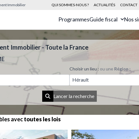
sement Immobilier
QUI SOMMES-NOUS ?
ACTUALITÉS
CONTACT
Programmes
Guide fiscal
Nos s
t Immobilier - Toute la France
ME
Choisir un lieu :
ou une
Région :
Hérault
Lancer la recherche
bles avec
toutes les lois