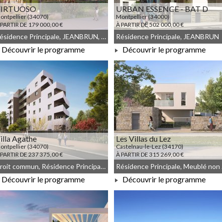
VIRTUOSO
URBAN ESSENCE - BAT D
ontpellier (34070)
Montpellier (34000)
 PARTIR DE 179 000,00 €
À PARTIR DE 502 000,00 €
Résidence Principale, JEANBRUN, Meublé non géré, Droit commun
Résidence Principale, JEANBRUN
Découvrir le programme
Découvrir le programme
À PARTIR DE 179 000,00 €
À PARTIR DE 502 000,00 €
illa Agathe
Les Villas du Lez
ontpellier (34070)
Castelnau-le-Lez (34170)
 PARTIR DE 237 375,00 €
À PARTIR DE 315 269,00 €
Droit commun, Résidence Principale, Meublé non géré
Résid
Découvrir le programme
Découvrir le programme
À PARTIR DE 237 375,00 €
À PARTIR DE 315 269,00 €