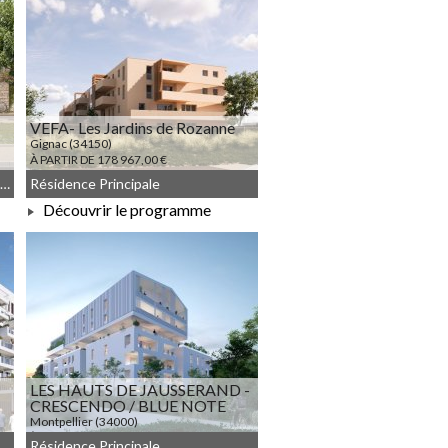
VEFA- Les Jardins de Rozanne
Gignac (34150)
À PARTIR DE 178 967,00 €
JEANBRUN, Résidence Principale, Meublé non géré, Droit commun
Résidence Principale
Découvrir le programme
À PARTIR DE 178 967,00 €
LES HAUTS DE JAUSSERAND -
CRESCENDO / BLUE NOTE
Montpellier (34000)
À PARTIR DE 185 950,00 €
Résidence Principale