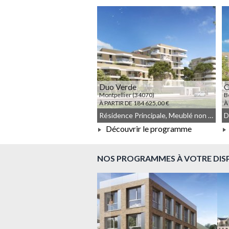
À PARTIR DE 191 131,00 €
Duo Verde
Montpellier (34070)
B
À PARTIR DE 184 625,00 €
À
Résidence Principale, Meublé non géré, Droit commun
Découvrir le programme
À PARTIR DE 184 625,00 €
NOS PROGRAMMES À VOTRE DIS