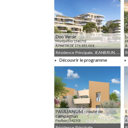
Duo Verde
L
Montpellier (34070)
M
À PARTIR DE 176 493,00 €
À
Résidence Principale, JEANBRUN, Meublé non géré, Droit commun, LLI, LLI_JEANBRUN
Découvrir le programme
À PARTIR DE 176 493,00 €
PAULIANUM - route de
campagnan
B
Paulhan (34230)
À
À PARTIR DE 121 967,00 €
Résidence Principale
R