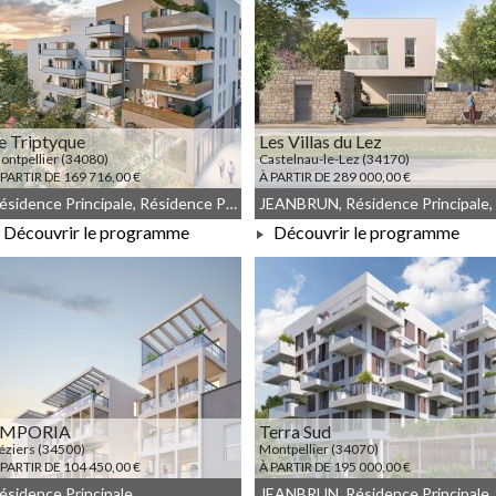
e Triptyque
Les Villas du Lez
ontpellier (34080)
Castelnau-le-Lez (34170)
 PARTIR DE 169 716,00 €
À PARTIR DE 289 000,00 €
Résidence Principale, Résidence Principale, JEANBRUN
Découvrir le programme
Découvrir le programme
À PARTIR DE 169 716,00 €
À PARTIR DE 289 000,00 €
EMPORIA
Terra Sud
éziers (34500)
Montpellier (34070)
 PARTIR DE 104 450,00 €
À PARTIR DE 195 000,00 €
ésidence Principale
JEANBRUN, Résidence Principale