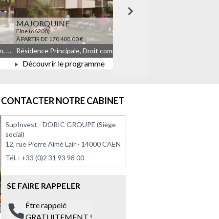
Suivant
MAJORQUINE
LES TEMPORELLES Q
Elne (66200)
Quincy-sous-Sénart (91480)
À PARTIR DE 170 408,00 €
À PARTIR DE 164 908,00 €
Résidence Principale, Droit commun, Meublé non géré, JEANBRUN
Résidence Principale, Droit commun, Meublé non géré, JEANBRUN, LLI, LLI_JEANBRUN
Découvrir le programme
Découvrir le progra
À PARTIR DE 170 408,00 €
À PARTIR DE 164 908
CONTACTER NOTRE CABINET
SupInvest - DORIC GROUPE (Siège
social)
12, rue Pierre Aimé Lair - 14000 CAEN
Tél. :
+33 (0)2 31 93 98 00
SE FAIRE RAPPELER
Être rappelé
GRATUITEMENT !