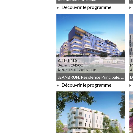
Découvrir le programme
À PARTIR DE 121 967,00 €
ATHENA
T
Béziers (34500)
M
À PARTIR DE 80 802,00 €
À
JEANBRUN, Résidence Principale, Droit commun, Meublé non géré
Découvrir le programme
À PARTIR DE 80 802,00 €