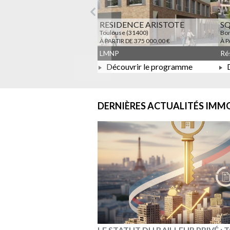
Précédent
RESIDENCE ARISTOTE
S
Toulouse (31400)
Bon
À PARTIR DE 375 000,00 €
À P
LMNP
Découvrir le programme
D
À PARTIR DE 375 000,00 €
DERNIÈRES ACTUALITÉS
IMMO
LE STATUT DU BAILLEUR PRIVÉ :