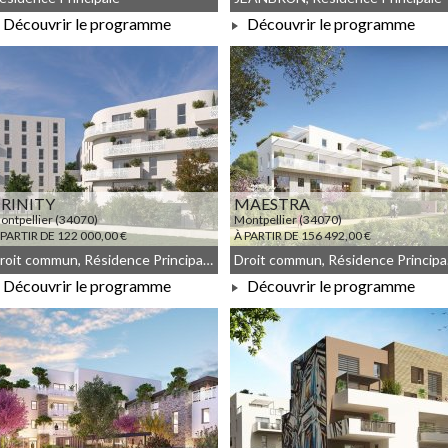
Découvrir le programme
Découvrir le programme
À PARTIR DE 104 450,00 €
À PARTIR DE 195 000,00 €
RINITY
MAESTRA
ontpellier (34070)
Montpellier (34070)
 PARTIR DE 122 000,00 €
À PARTIR DE 156 492,00 €
Droit commun, Résidence Principale, JEANBRUN, Meublé non géré
Droit 
Découvrir le programme
Découvrir le programme
À PARTIR DE 122 000,00 €
À PARTIR DE 156 492,00 €