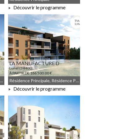
Découvrir le programme
À PARTIR DE 185 950,00 €
LA MANUFACTURE D
Lunel (34400)
À PARTIR DE 186 500,00 €
commun, Résidence Principale, JEANBRUN, Meublé non géré
Résidence Principale, Résidence Principale, Droit commun, Meublé non géré, JEANBRUN
Découvrir le programme
À PARTIR DE 186 500,00 €