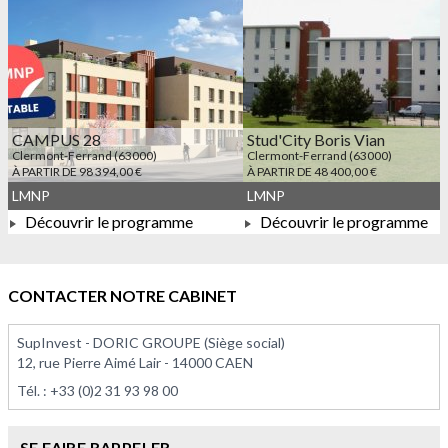
CAMPUS 28
Stud'City Boris Vian
Clermont-Ferrand (63000)
Clermont-Ferrand (63000)
À PARTIR DE 98 394,00 €
À PARTIR DE 48 400,00 €
LMNP
LMNP
Découvrir le programme
Découvrir le programme
À PARTIR DE 98 394,00 €
À PARTIR DE 48 400,00 €
CONTACTER NOTRE CABINET
SupInvest - DORIC GROUPE (Siège social)
12, rue Pierre Aimé Lair - 14000 CAEN
Tél. :
+33 (0)2 31 93 98 00
SE FAIRE RAPPELER