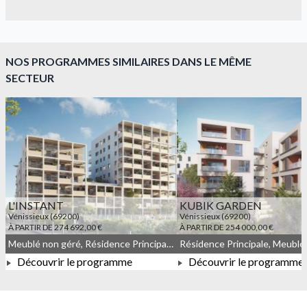
NOS PROGRAMMES SIMILAIRES DANS LE MÊME
SECTEUR
L'INSTANT
KUBIK GARDEN
Vénissieux (69200)
Vénissieux (69200)
À PARTIR DE 274 692,00 €
À PARTIR DE 254 000,00 €
Meublé non géré, Résidence Principale, Droit commun
Découvrir le programme
Découvrir le programme
À PARTIR DE 274 692,00 €
À PARTIR DE 254 000,0