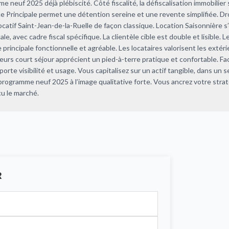
 neuf 2025 déjà plébiscité. Côté fiscalité, la défiscalisation immobilier s
e Principale permet une détention sereine et une revente simplifiée. D
ocatif Saint-Jean-de-la-Ruelle de façon classique. Location Saisonnière s
le, avec cadre fiscal spécifique. La clientèle cible est double et lisible.
rincipale fonctionnelle et agréable. Les locataires valorisent les extérie
teurs court séjour apprécient un pied-à-terre pratique et confortable. Fa
porte visibilité et usage. Vous capitalisez sur un actif tangible, dans un 
 programme neuf 2025 à l’image qualitative forte. Vous ancrez votre stra
cu le marché.
R