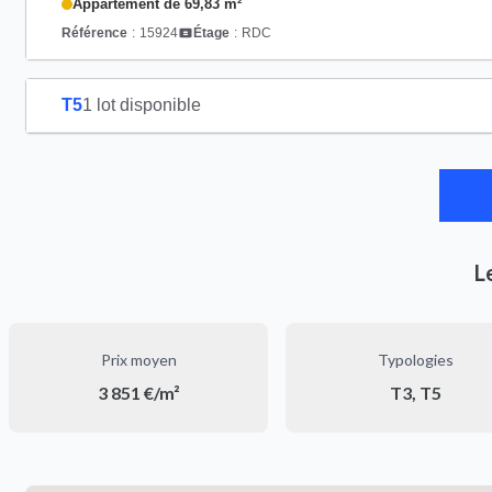
Appartement de 69,83 m²
Référence
:
15924
Étage
:
RDC
T5
1 lot disponible
L
Prix moyen
Typologies
3 851 €/m²
T3, T5