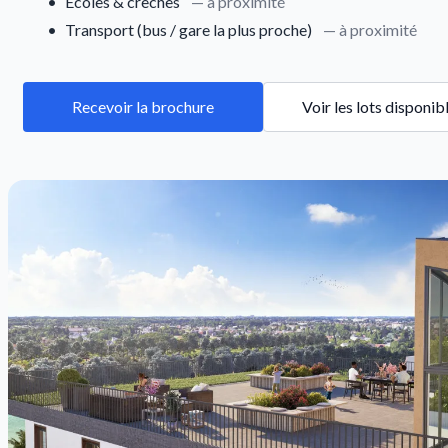
•
Écoles & crèches
— à proximité
•
Transport (bus / gare la plus proche)
— à proximité
Recevoir la brochure
Voir les lots disponib