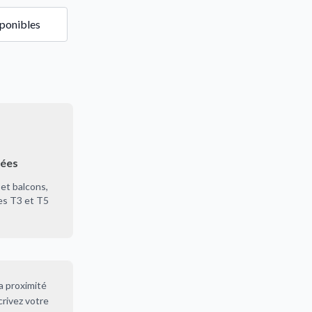
sponibles
nées
et balcons,
es T3 et T5
a proximité
crivez votre