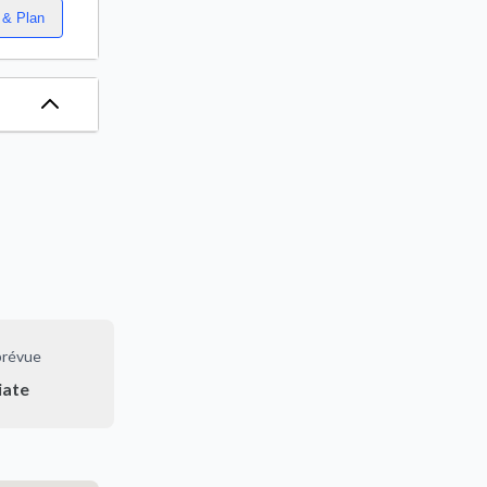
 & Plan
prévue
iate