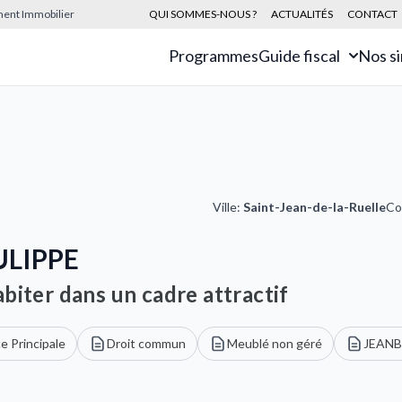
sement Immobilier
QUI SOMMES-NOUS ?
ACTUALITÉS
CONTACT
Programmes
Guide fiscal
Nos s
Ville:
Saint-Jean-de-la-Ruelle
Co
ULIPPE
biter dans un cadre attractif
e Principale
Droit commun
Meublé non géré
JEAN