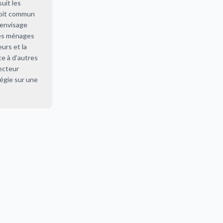
uit les
roit commun
’envisage
 Les ménages
urs et la
ce à d’autres
secteur
tégie sur une