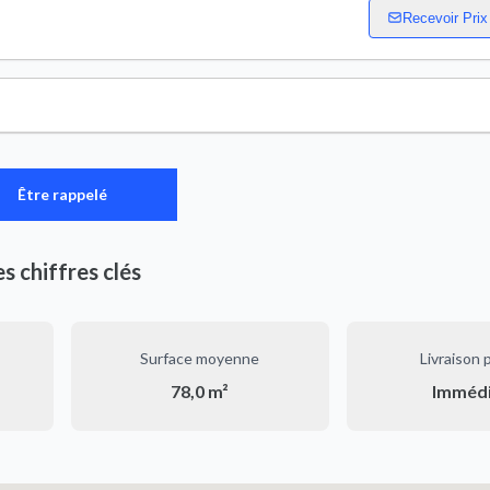
Recevoir Prix
Être rappelé
es chiffres clés
Surface moyenne
Livraison 
78,0 m²
Imméd