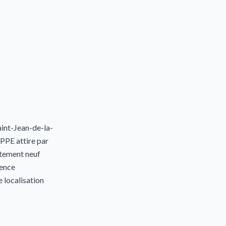
int-Jean-de-la-
PE attire par
rtement neuf
rence
e localisation