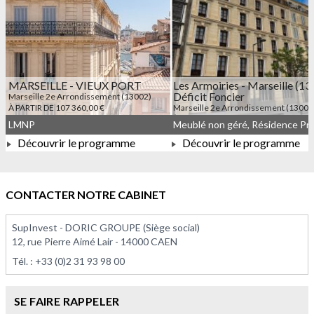
MARSEILLE - VIEUX PORT
Les Armoiries - Marseille (13)
Déficit Foncier
Marseille 2e Arrondissement (13002)
À PARTIR DE 107 360,00 €
Marseille 2e Arrondissement (13002
À PARTIR DE 227 466,00 €
LMNP
Découvrir le programme
Découvrir le programme
À PARTIR DE 107 360,00 €
À PARTIR DE 227 466,00 
CONTACTER NOTRE CABINET
SupInvest - DORIC GROUPE (Siège social)
12, rue Pierre Aimé Lair - 14000 CAEN
Tél. :
+33 (0)2 31 93 98 00
SE FAIRE RAPPELER