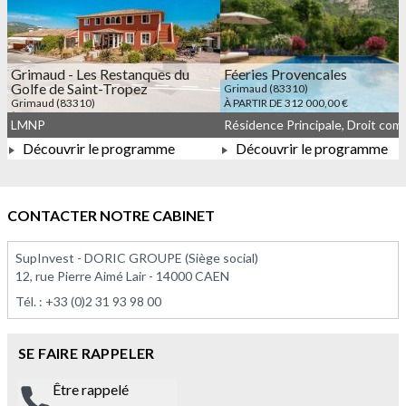
Grimaud - Les Restanques du
Féeries Provencales
Golfe de Saint-Tropez
Grimaud (83310)
Grimaud (83310)
À PARTIR DE 312 000,00 €
À PARTIR DE 129 079,00 €
LMNP
Découvrir le programme
Découvrir le programme
À PARTIR DE 129 079,00 €
À PARTIR DE 312 000,00 
CONTACTER NOTRE CABINET
SupInvest - DORIC GROUPE (Siège social)
12, rue Pierre Aimé Lair - 14000 CAEN
Tél. :
+33 (0)2 31 93 98 00
SE FAIRE RAPPELER
Être rappelé