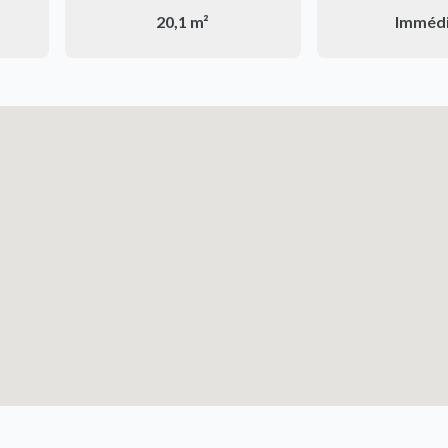
20,1 m²
Imméd