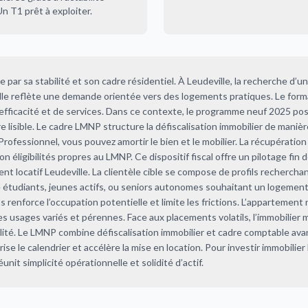
n T1 prêt à exploiter.
 par sa stabilité et son cadre résidentiel. À Leudeville, la recherche d’un
le reflète une demande orientée vers des logements pratiques. Le forma
fficacité et de services. Dans ce contexte, le programme neuf 2025 pos
re lisible. Le cadre LMNP structure la défiscalisation immobilier de maniè
ofessionnel, vous pouvez amortir le bien et le mobilier. La récupératio
 éligibilités propres au LMNP. Ce dispositif fiscal offre un pilotage fin d
nt locatif Leudeville. La clientèle cible se compose de profils rechercha
re étudiants, jeunes actifs, ou seniors autonomes souhaitant un logement
 renforce l’occupation potentielle et limite les frictions. L’appartement
es usages variés et pérennes. Face aux placements volatils, l’immobilier
bilité. Le LMNP combine défiscalisation immobilier et cadre comptable av
ise le calendrier et accélère la mise en location. Pour investir immobilier 
it simplicité opérationnelle et solidité d’actif.