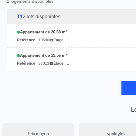
2 logements disponibles
T1
2 lots disponibles
Appartement de 20,68 m²
Référence
:
18590
Étage
:
1
Appartement de 19,56 m²
Référence
:
87013
Étage
:
1
L
Prix moyen
Typologies