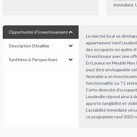
immédiate. U
Opportunité d'Investissement
Le marché local se distingue
appartement neuf Leudevil
Description Détaillée
des occupants en quête d’e
l’investisseur avec une off
Synthèse & Perspectives
En Loueur en Meublé Non Pr
peut être envisageable selon
favorable à un investisseme
fonctionnalité. Le T1 atti
Cette diversité d’occupants
Leudeville répond ainsi à d
apporte tangibilité et visi
L’actabilité immédiate sécur
ce programme neuf 2025 réun