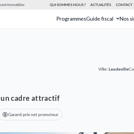
sement Immobilier
QUI SOMMES-NOUS ?
ACTUALITÉS
CONTACT
Programmes
Guide fiscal
Nos s
Ville:
Leudeville
Co
un cadre attractif
Garanti prix net promoteur