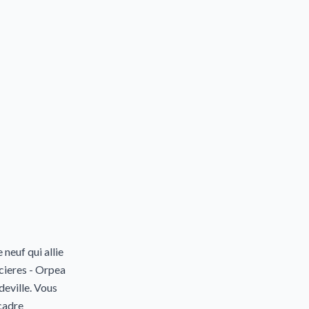
euf qui allie
ncieres - Orpea
deville. Vous
 cadre