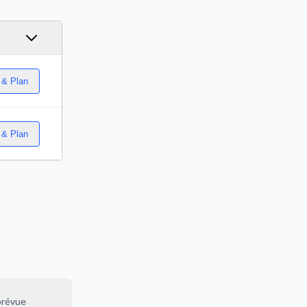
 & Plan
 & Plan
prévue