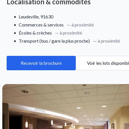
Localisation & commodités
•
Leudeville, 91630
•
Commerces & services
— à proximité
•
Écoles & crèches
— à proximité
•
Transport (bus / gare la plus proche)
— à proximité
Recevoir la brochure
Voir les lots disponib