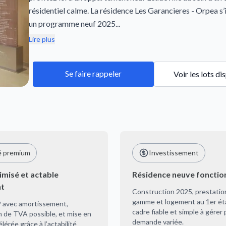
résidentiel calme. La résidence Les Garancieres - Orpea s
un programme neuf 2025...
Lire plus
Se faire rappeler
Voir les lots di
é premium
Investissement
misé et actable
Résidence neuve fonctio
nt
Construction 2025, prestatio
gamme et logement au 1er ét
 avec amortissement,
cadre fiable et simple à gérer
n de TVA possible, et mise en
demande variée.
lérée grâce à l’actabilité