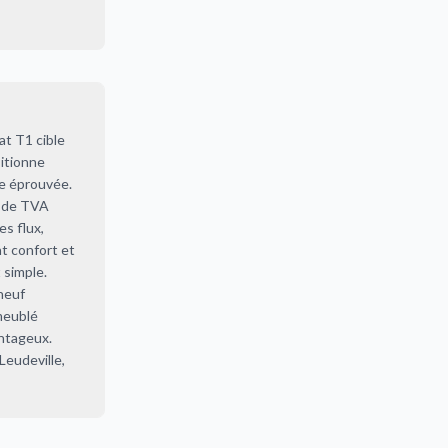
t T1 cible
itionne
re éprouvée.
n de TVA
es flux,
nt confort et
 simple.
 neuf
 meublé
antageux.
Leudeville,