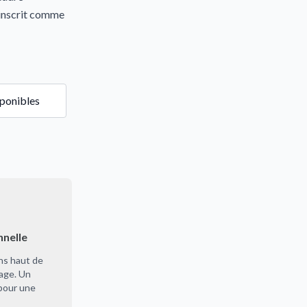
’inscrit comme
sponibles
nnelle
ns haut de
age. Un
 pour une