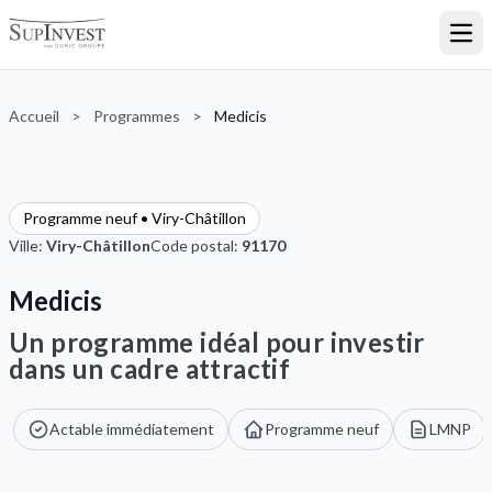
Ouvr
Accueil
>
Programmes
>
Medicis
Programme neuf • Viry-Châtillon
Ville:
Viry-Châtillon
Code postal:
91170
Medicis
Un programme idéal pour investir
dans un cadre attractif
Actable immédiatement
Programme neuf
LMNP