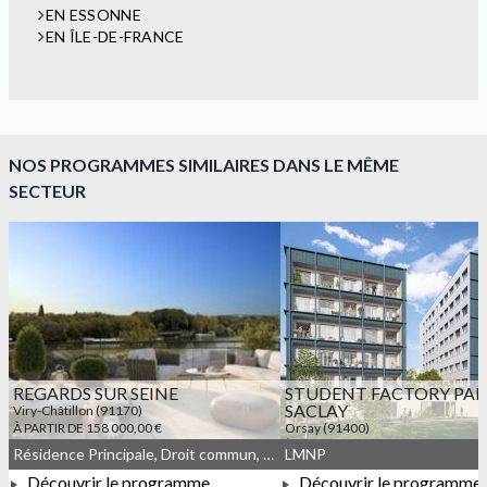
EN ESSONNE
EN ÎLE-DE-FRANCE
NOS PROGRAMMES SIMILAIRES DANS LE MÊME
SECTEUR
REGARDS SUR SEINE
STUDENT FACTORY PAR
SACLAY
Viry-Châtillon (91170)
À PARTIR DE 158 000,00 €
Orsay (91400)
À PARTIR DE 142 021,00 €
Résidence Principale, Droit commun, Meublé non géré, JEANBRUN
LMNP
Découvrir le programme
Découvrir le programme