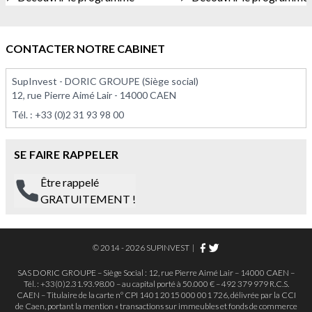
À PARTIR DE 158 000,00 €
À PARTIR DE 142 021,0
CONTACTER NOTRE CABINET
SupInvest - DORIC GROUPE (Siège social)
12, rue Pierre Aimé Lair - 14000 CAEN
Tél. :
+33 (0)2 31 93 98 00
SE FAIRE RAPPELER
Être rappelé
GRATUITEMENT !
© 2014 - 2026 SUPINVEST
|
SAS DORIC GROUPE – Siège Social : 12, rue Pierre Aimé Lair – 14000 CAEN –
Tél. : +33(0)2.31.93.98.00 – au capital porté à 50.000 € – 492 379 979 R.C.S.
CAEN – Titulaire de la carte n° CPI 1401 2015 000 001 726, délivrée par la CCI
de Caen, portant la mention « transactions sur immeubles et fonds de commerce