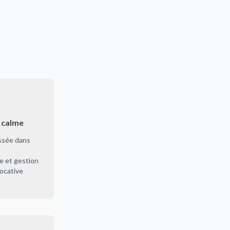
 calme
ssée dans
e et gestion
locative