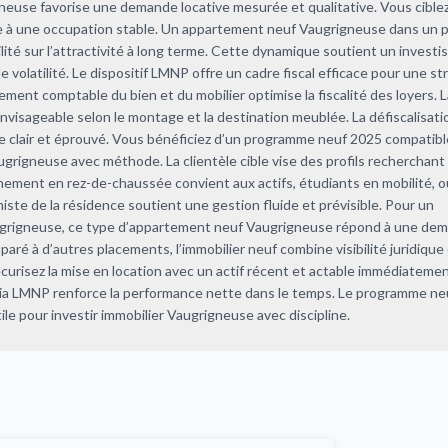
neuse favorise une demande locative mesurée et qualitative. Vous cible
pice à une occupation stable. Un appartement neuf Vaugrigneuse dans un
ilité sur l’attractivité à long terme. Cette dynamique soutient un invest
e volatilité. Le dispositif LMNP offre un cadre fiscal efficace pour une st
ment comptable du bien et du mobilier optimise la fiscalité des loyers. L
visageable selon le montage et la destination meublée. La défiscalisati
re clair et éprouvé. Vous bénéficiez d’un programme neuf 2025 compati
ugrigneuse avec méthode. La clientèle cible vise des profils recherchant 
nnement en rez-de-chaussée convient aux actifs, étudiants en mobilité, o
iste de la résidence soutient une gestion fluide et prévisible. Pour un
ugrigneuse, ce type d’appartement neuf Vaugrigneuse répond à une de
aré à d’autres placements, l’immobilier neuf combine visibilité juridique
curisez la mise en location avec un actif récent et actable immédiatemen
 via LMNP renforce la performance nette dans le temps. Le programme ne
tile pour investir immobilier Vaugrigneuse avec discipline.