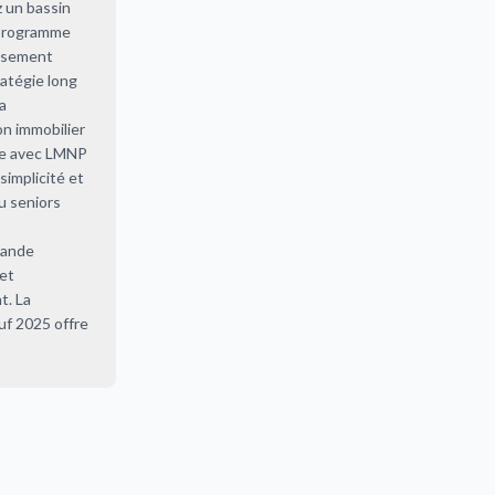
z un bassin
 programme
issement
ratégie long
a
on immobilier
ble avec LMNP
simplicité et
u seniors
mande
 et
t. La
uf 2025 offre