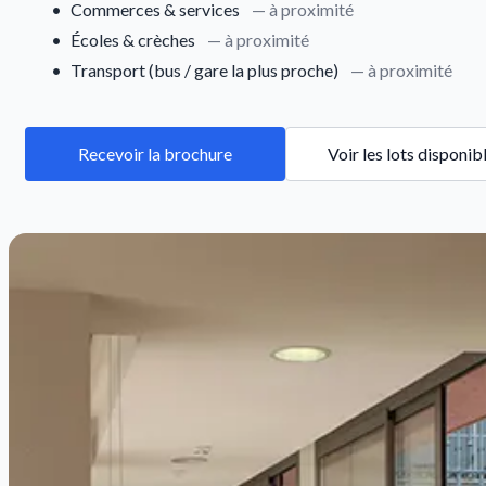
•
Commerces & services
— à proximité
•
Écoles & crèches
— à proximité
•
Transport (bus / gare la plus proche)
— à proximité
Recevoir la brochure
Voir les lots disponib