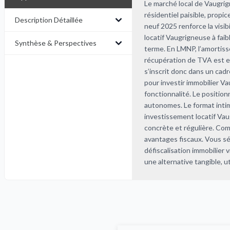
Le marché local de Vaugrig
résidentiel paisible, pro
Description Détaillée
neuf 2025 renforce la visib
locatif Vaugrigneuse à faibl
Synthèse & Perspectives
terme. En LMNP, l’amortisse
récupération de TVA est en
s’inscrit donc dans un cad
pour investir immobilier Va
fonctionnalité. Le positio
autonomes. Le format intim
investissement locatif Va
concrète et régulière. Comp
avantages fiscaux. Vous sé
défiscalisation immobilier
une alternative tangible, u