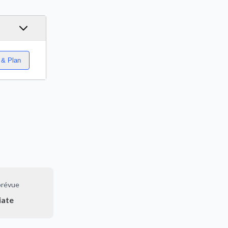
 & Plan
prévue
iate