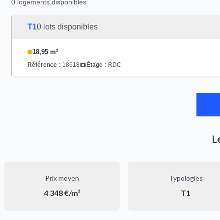
0 logements disponibles
T1
0 lots disponibles
18,95 m²
Référence
:
18618
Étage
:
RDC
L
Prix moyen
Typologies
4 348 €/m²
T1