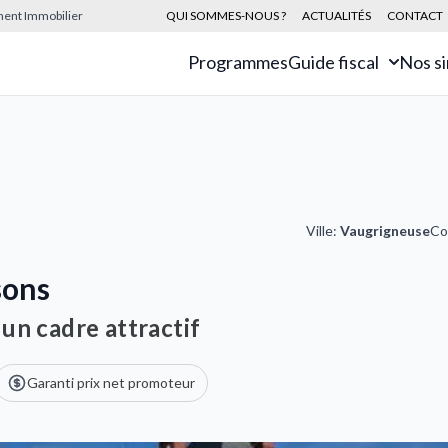
sement Immobilier
QUI SOMMES-NOUS ?
ACTUALITÉS
CONTACT
Programmes
Guide fiscal
Nos s
Ville:
Vaugrigneuse
Co
sons
un cadre attractif
Garanti prix net promoteur