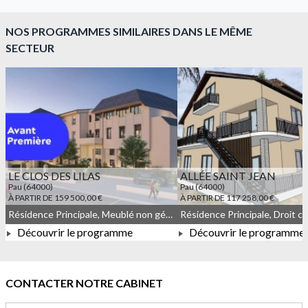
NOS PROGRAMMES SIMILAIRES DANS LE MÊME
SECTEUR
LE CLOS DES LILAS
ALLÉE SAINT JEAN
Pau (64000)
Pau (64000)
À PARTIR DE 159 500,00 €
À PARTIR DE 117 258,00 €
Résidence Principale, Meublé non géré, Droit commun
Découvrir le programme
Découvrir le programme
À PARTIR DE 159 500,00 €
À PARTIR DE 117 258,0
CONTACTER NOTRE CABINET