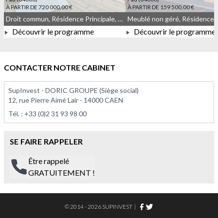
À PARTIR DE 720 000,00 €
À PARTIR DE 159 500,00 €
Droit commun, Résidence Principale, Meublé non géré
Découvrir le programme
Découvrir le programme
À PARTIR DE 720 000,00 €
À PARTIR DE 159 500,0
CONTACTER NOTRE CABINET
SupInvest - DORIC GROUPE (Siège social)
12, rue Pierre Aimé Lair - 14000 CAEN
Tél. :
+33 (0)2 31 93 98 00
SE FAIRE RAPPELER
Être rappelé
GRATUITEMENT !
© 2014 - 2026 SUPINVEST
|