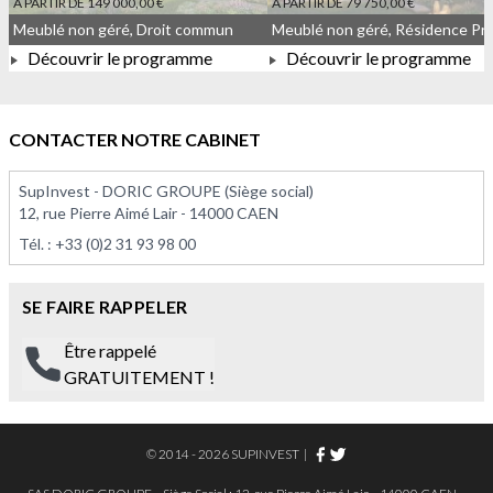
À PARTIR DE 149 000,00 €
À PARTIR DE 79 750,00 €
Meublé non géré, Droit commun
Découvrir le programme
Découvrir le programme
À PARTIR DE 149 000,00 €
À PARTIR DE 79 750,00 €
CONTACTER NOTRE CABINET
SupInvest - DORIC GROUPE (Siège social)
12, rue Pierre Aimé Lair - 14000 CAEN
Tél. :
+33 (0)2 31 93 98 00
SE FAIRE RAPPELER
Être rappelé
GRATUITEMENT !
© 2014 - 2026 SUPINVEST
|