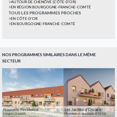
AUTOUR DE CHENÔVE (CÔTE-D'OR)
EN RÉGION BOURGOGNE-FRANCHE-COMTÉ
TOUS LES PROGRAMMES PROCHES
EN CÔTE-D'OR
EN BOURGOGNE-FRANCHE-COMTÉ
NOS PROGRAMMES SIMILAIRES DANS LE MÊME
SECTEUR
Nouvelle Résidence
Les Jardins d’Oscara
Longvic (21600)
Plombières-lès-Dijon (21370)