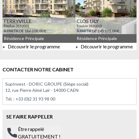
FERRYVILLE
CLOS LILY
Toulon (83000)
Toulon (83000)
À PARTIR DE 186 208,00 €
À PARTIR DE 245 175,00 €
Résidence Principale
Résidence Principale
Découvrir le programme
Découvrir le programme
À PARTIR DE 186 208,00 €
À PARTIR DE 245 175,00 
CONTACTER NOTRE CABINET
SupInvest - DORIC GROUPE (Siège social)
12, rue Pierre Aimé Lair - 14000 CAEN
Tél. :
+33 (0)2 31 93 98 00
SE FAIRE RAPPELER
Être rappelé
GRATUITEMENT !