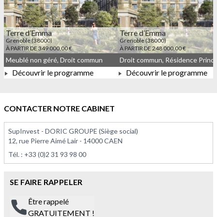
Terre d’Emma
Terre d’Emma
Grenoble (38000)
Grenoble (38000)
À PARTIR DE 349 000,00 €
À PARTIR DE 248 000,00 €
Meublé non géré, Droit commun
Découvrir le programme
Découvrir le programme
À PARTIR DE 349 000,00 €
À PARTIR DE 248 000,00 
CONTACTER NOTRE CABINET
SupInvest - DORIC GROUPE (Siège social)
12, rue Pierre Aimé Lair - 14000 CAEN
Tél. :
+33 (0)2 31 93 98 00
SE FAIRE RAPPELER
Être rappelé
GRATUITEMENT !