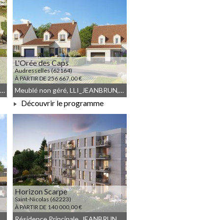
L'Orée des Caps
Audresselles (62164)
À PARTIR DE 256 667,00 €
JEANBRUN, Résidence Principale, Droit commun, Meublé non géré
Meublé non géré, LLI_JEANBRUN, LLI, JEANBRUN, Droit commun
Découvrir le programme
À PARTIR DE 256 667,00 €
Horizon Scarpe
Saint-Nicolas (62223)
À PARTIR DE 140 000,00 €
n, JEANBRUN, Meublé non géré
Résidence Principale, JEANBRUN, Meublé non géré, Droit commun