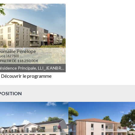
À PARTIR DE 229 000,00 €
À PARTIR DE 171 000,00 €
omaine Pénélope
ucq (62780)
 PARTIR DE 118 250,00 €
Résidence Principale, LLI_JEANBRUN, LLI, JEANBRUN, Meublé non géré, Droit commun
Découvrir le programme
À PARTIR DE 118 250,00 €
POSITION