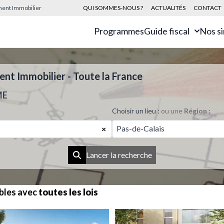
sement Immobilier
QUI SOMMES-NOUS ?
ACTUALITÉS
CONTACT
Programmes
Guide fiscal
Nos s
t Immobilier - Toute la France
ME
Choisir un lieu :
ou une
Région :
Pas-de-Calais
×
Lancer la recherche
bles avec
toutes les lois