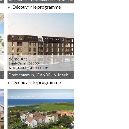
Découvrir le programme
À PARTIR DE 140 000,00 €
6ème Art
Saint-Omer (62500)
À PARTIR DE 141 000,00 €
commun, Résidence Principale, JEANBRUN, Meublé non géré
Droit commun, JEANBRUN, Meublé non géré
Découvrir le programme
À PARTIR DE 141 000,00 €