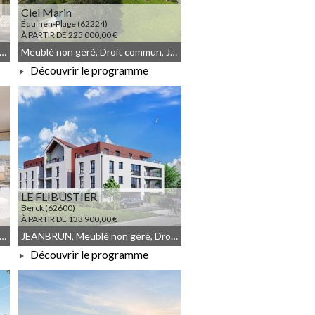
Ciel Marin
Équihen-Plage (62224)
À PARTIR DE 225 000,00 €
commun, Résidence Principale, Meublé non géré, JEANBRUN
Meublé non géré, Droit commun, JEANBRUN
Découvrir le programme
À PARTIR DE 225 000,00 €
LE FLIBUSTIER
Berck (62600)
À PARTIR DE 133 900,00 €
NBRUN, Meublé non géré, Droit commun
JEANBRUN, Meublé non géré, Droit commun
Découvrir le programme
À PARTIR DE 133 900,00 €