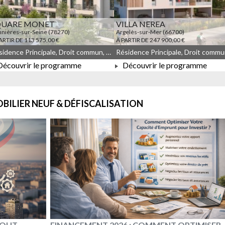
QUARE MONET
VILLA NEREA
nières-sur-Seine (78270)
Argelès-sur-Mer (66700)
ARTIR DE 113 575,00 €
À PARTIR DE 247 900,00 €
Résidence Principale, Droit commun, Meublé non géré, JEANBRUN, LLI, LLI_JEANBRUN
écouvrir le programme
Découvrir le programme
À PARTIR DE 113 575,00 €
À PARTIR DE 247 900,00 €
BILIER NEUF & DÉFISCALISATION
 TOUT
FINANCEMENT 2026 : COMMENT OPTIMISER