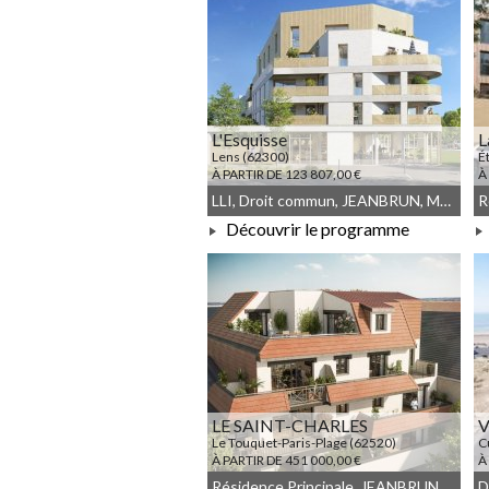
L'Esquisse
L
Lens (62300)
É
À PARTIR DE 123 807,00 €
À
LLI, Droit commun, JEANBRUN, Meublé non géré, LLI_JEANBRUN
Découvrir le programme
À PARTIR DE 123 807,00 €
LE SAINT-CHARLES
V
Le Touquet-Paris-Plage (62520)
C
À PARTIR DE 451 000,00 €
À
Résidence Principale, JEANBRUN, Meublé non géré, Droit commun