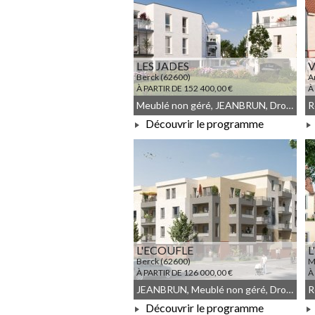
LES JADES
V
Berck (62600)
A
À PARTIR DE 152 400,00 €
À
Meublé non géré, JEANBRUN, Droit commun
Découvrir le programme
À PARTIR DE 152 400,00 €
L'ECOUFLE
L
Berck (62600)
M
À PARTIR DE 126 000,00 €
À
JEANBRUN, Meublé non géré, Droit commun
Découvrir le programme