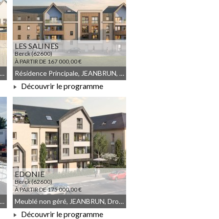
LES SALINES
Berck (62600)
À PARTIR DE 167 000,00 €
NBRUN, Meublé non géré, Droit commun
Résidence Principale, JEANBRUN, Meublé non géré, Droit commun
Découvrir le programme
À PARTIR DE 167 000,00 €
EDONIE
Berck (62600)
À PARTIR DE 175 000,00 €
commun, Résidence Principale, JEANBRUN, Meublé non géré
Meublé non géré, JEANBRUN, Droit commun
Découvrir le programme