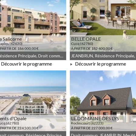
a Salicorne
BELLE OPALE
taples (62630)
Cucq (62780)
 PARTIR DE 186 000,00 €
À PARTIR DE 182 400,00 €
Résidence Principale, Droit commun, Meublé non géré, JEANBRUN
Découvrir le programme
Découvrir le programme
À PARTIR DE 186 000,00 €
À PARTIR DE 182 400,00 €
ents d'Opale
LE DOMAINE DES LYS
ucq (62780)
Roclincourt (62223)
 PARTIR DE 224 500,00 €
À PARTIR DE 227 000,00 €
Droit commun, Résidence Principale, JEANBRUN, Meublé non géré
Droit commu