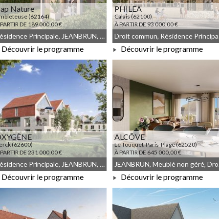
ap Nature
PHILEA
mbleteuse (62164)
Calais (62100)
 PARTIR DE 189 000,00 €
À PARTIR DE 93 000,00 €
Résidence Principale, JEANBRUN, Meublé non géré, Droit commun
Droit 
Découvrir le programme
Découvrir le programme
À PARTIR DE 189 000,00 €
À PARTIR DE 93 000,00 €
OXYGÈNE
ALCÔVE
erck (62600)
Le Touquet-Paris-Plage (62520)
 PARTIR DE 231 000,00 €
À PARTIR DE 645 000,00 €
Résidence Principale, JEANBRUN, Meublé non géré, Droit commun
JEA
Découvrir le programme
Découvrir le programme
À PARTIR DE 231 000,00 €
À PARTIR DE 645 000,00 €