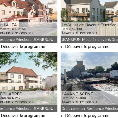
ILLA LÉA
Les Villas de l'Avenue Quettier
mbleteuse (62164)
Berck (62600)
 PARTIR DE 317 000,00 €
À PARTIR DE 199 000,00 €
Résidence Principale, JEANBRUN, Meublé non géré, Droit commun
JEA
Découvrir le programme
Découvrir le programme
À PARTIR DE 317 000,00 €
À PARTIR DE 199 000,00 €
'ECHAPPEE
L'AVANT-SCENE
ontreuil (62170)
Béthune (62400)
 PARTIR DE 229 000,00 €
À PARTIR DE 171 000,00 €
Résidence Principale, JEANBRUN, Meublé non géré, Droit commun
Droit 
Découvrir le programme
Découvrir le programme