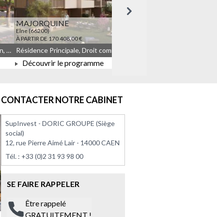
Suivant
MAJORQUINE
LES TEMPORELLES Q
Elne (66200)
Quincy-sous-Sénart (91480)
À PARTIR DE 170 408,00 €
À PARTIR DE 164 908,00 €
Résidence Principale, Droit commun, Meublé non géré, JEANBRUN
Résidence Principale, Droit commun, Meublé non géré, JEANBRUN, LLI, LLI_JEANBRUN
Découvrir le programme
Découvrir le progra
À PARTIR DE 170 408,00 €
À PARTIR DE 164 908
CONTACTER NOTRE CABINET
SupInvest - DORIC GROUPE (Siège
social)
12, rue Pierre Aimé Lair - 14000 CAEN
Tél. :
+33 (0)2 31 93 98 00
SE FAIRE RAPPELER
Être rappelé
GRATUITEMENT !