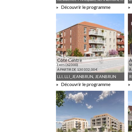
Découvrir le programme
À PARTIR DE 451 000,00 €
Côté Centre
A
Lens (62300)
V
À PARTIR DE 130 332,00 €
À
LLI, LLI_JEANBRUN, JEANBRUN
Découvrir le programme
À PARTIR DE 130 332,00 €