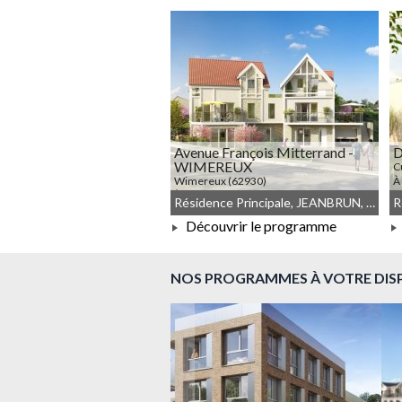
À PARTIR DE 126 000,00 €
Avenue François Mitterrand -
D
WIMEREUX
C
Wimereux (62930)
À
À PARTIR DE 687 000,00 €
Résidence Principale, JEANBRUN, Meublé non géré, Droit commun
Découvrir le programme
À PARTIR DE 687 000,00 €
NOS PROGRAMMES À VOTRE DIS