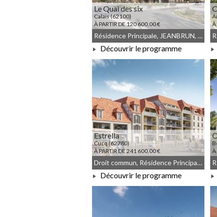
Le Quai des six
C
Calais (62100)
A
À PARTIR DE 120 600,00 €
À
Résidence Principale, JEANBRUN, Meublé non géré, Droit commun
Découvrir le programme
À PARTIR DE 120 600,00 €
Estrella
Cucq (62780)
B
À PARTIR DE 241 600,00 €
À
Droit commun, Résidence Principale, JEANBRUN, Meublé non géré
Découvrir le programme
À PARTIR DE 241 600,00 €