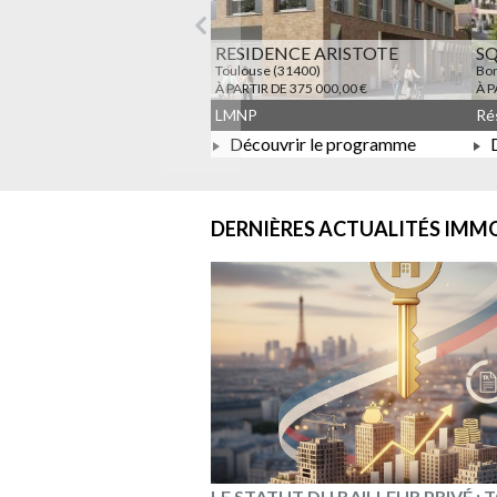
Précédent
RESIDENCE ARISTOTE
S
Toulouse (31400)
Bon
À PARTIR DE 375 000,00 €
À P
LMNP
Découvrir le programme
D
À PARTIR DE 375 000,00 €
DERNIÈRES ACTUALITÉS
IMMO
LE STATUT DU BAILLEUR PRIVÉ :