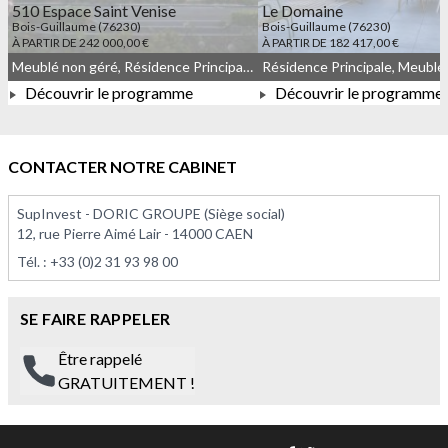
510 Espace Saint Venise
Le Domaine
Bois-Guillaume (76230)
Bois-Guillaume (76230)
À PARTIR DE 242 000,00 €
À PARTIR DE 182 417,00 €
Meublé non géré, Résidence Principale, JEANBRUN, Droit commun
Découvrir le programme
Découvrir le programme
À PARTIR DE 242 000,00 €
À PARTIR DE 182 417,0
CONTACTER NOTRE CABINET
SupInvest - DORIC GROUPE (Siège social)
12, rue Pierre Aimé Lair - 14000 CAEN
Tél. :
+33 (0)2 31 93 98 00
SE FAIRE RAPPELER
Être rappelé
GRATUITEMENT !