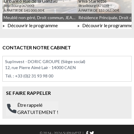
Urbanéo Rue de la Ganzau
Viva Starlette
Strasbourg (67000)
Strasbourg (67100)
À PARTIR DE 141 000,00 €
À PARTIR DE 153 083,00 €
Meublé non géré, Droit commun, JEANBRUN
Découvrir le programme
Découvrir le programme
À PARTIR DE 141 000,00 €
À PARTIR DE 153 083,0
CONTACTER NOTRE CABINET
SupInvest - DORIC GROUPE (Siège social)
12, rue Pierre Aimé Lair - 14000 CAEN
Tél. :
+33 (0)2 31 93 98 00
SE FAIRE RAPPELER
Être rappelé
GRATUITEMENT !
© 2014 - 2026 SUPINVEST
|