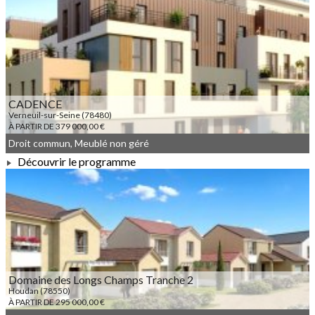
À PARTIR DE 215 000,00 €
CADENCE
Verneuil-sur-Seine (78480)
À PARTIR DE 379 000,00 €
Droit commun, Meublé non géré
Découvrir le programme
À PARTIR DE 379 000,00 €
Domaine des Longs Champs Tranche 2
Houdan (78550)
À PARTIR DE 295 000,00 €