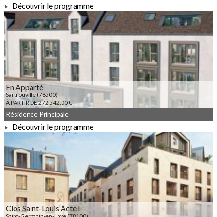
Découvrir le programme
À PARTIR DE 175 000,00 €
En Apparté
Sartrouville (78500)
À PARTIR DE 272 542,00 €
Résidence Principale
Découvrir le programme
À PARTIR DE 272 542,00 €
Clos Saint-Louis Acte I
Saint-Germain-en-Laye (78100)