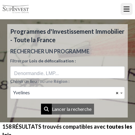
Ouvr
Programmes d'Investissement Immobilier
- Toute la France
RECHERCHER UN PROGRAMME
Filtrer par
Lois de défiscalisation :
Choisir un lieu :
ou une
Région :
Yvelines
×
Lancer la recherche
158 RÉSULTATS
trouvés compatibles avec
toutes les