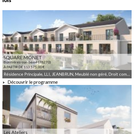
lois
SQUARE MONET
Bonnières-sur-Seine (78270)
À PARTIR DE 113 575,00 €
Résidence Principale, LLI, JEANBRUN, Meublé non géré, Droit commun, LLI_JEANBRUN
Découvrir le programme
À PARTIR DE 113 575,00 €
Les Ateliers