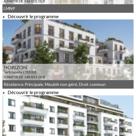
À PARTIR DE 146 002,00 €
LMNP
Découvrir le programme
À PARTIR DE 146 002,00 €
HORIZON
Sartrouville (78500)
À PARTIR DE 148 833,00 €
Résidence Principale, Meublé non géré, Droit commun
Découvrir le programme
À PARTIR DE 148 833,00 €