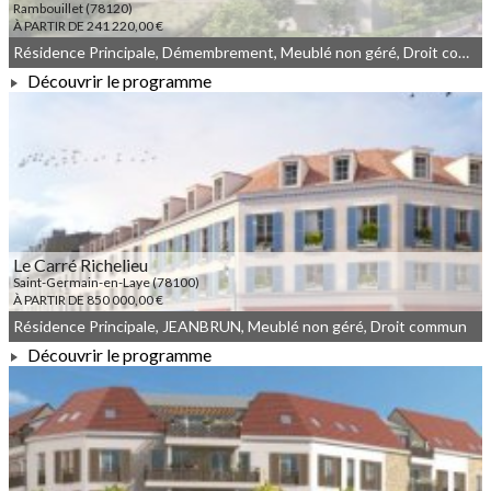
Rambouillet (78120)
À PARTIR DE 241 220,00 €
Résidence Principale, Démembrement, Meublé non géré, Droit commun
Découvrir le programme
À PARTIR DE 241 220,00 €
Le Carré Richelieu
Saint-Germain-en-Laye (78100)
À PARTIR DE 850 000,00 €
Résidence Principale, JEANBRUN, Meublé non géré, Droit commun
Découvrir le programme
À PARTIR DE 850 000,00 €