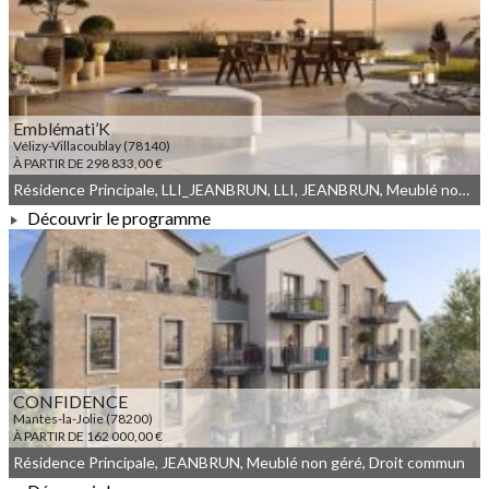
À PARTIR DE 204 417,00 €
Emblémati’K
Vélizy-Villacoublay (78140)
À PARTIR DE 298 833,00 €
Résidence Principale, LLI_JEANBRUN, LLI, JEANBRUN, Meublé non géré, Droit commun
Découvrir le programme
À PARTIR DE 298 833,00 €
CONFIDENCE
Mantes-la-Jolie (78200)
À PARTIR DE 162 000,00 €
Résidence Principale, JEANBRUN, Meublé non géré, Droit commun