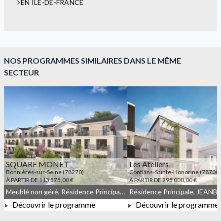
EN ÎLE-DE-FRANCE
NOS PROGRAMMES SIMILAIRES DANS LE MÊME
SECTEUR
SQUARE MONET
Les Ateliers
Bonnières-sur-Seine (78270)
Conflans-Sainte-Honorine (78700)
À PARTIR DE 113 575,00 €
À PARTIR DE 295 000,00 €
Meublé non géré, Résidence Principale, JEANBRUN, LLI, LLI_JEANBRUN, Droit commun
Découvrir le programme
Découvrir le programme