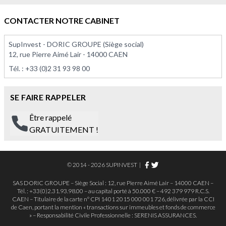
À PARTIR DE 113 575,00 €
À PARTIR DE 295 000,0
CONTACTER NOTRE CABINET
SupInvest - DORIC GROUPE (Siège social)
12, rue Pierre Aimé Lair - 14000 CAEN
Tél. :
+33 (0)2 31 93 98 00
SE FAIRE RAPPELER
Être rappelé
GRATUITEMENT !
© 2014 - 2026 SUPINVEST
|
SAS DORIC GROUPE – Siège Social : 12, rue Pierre Aimé Lair – 14000 CAEN –
Tél. : +33(0)2.31.93.98.00 – au capital porté à 50.000 € – 492 379 979 R.C.S.
CAEN – Titulaire de la carte n° CPI 1401 2015 000 001 726, délivrée par la CCI
de Caen, portant la mention « transactions sur immeubles et fonds de commerce
» – Responsabilité Civile Professionnelle : SERENIS ASSURANCES.