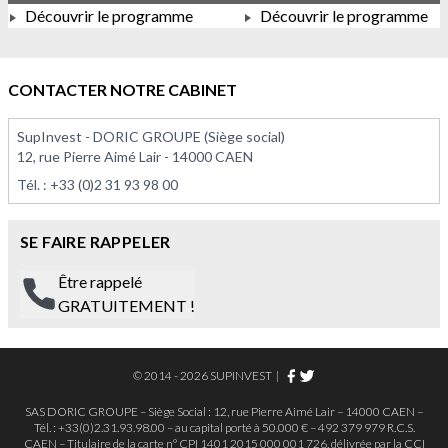
Découvrir le programme
Découvrir le programme
À PARTIR DE 375 000,00 €
À PARTIR DE 113 575,00 
CONTACTER NOTRE CABINET
SupInvest - DORIC GROUPE (Siège social)
12, rue Pierre Aimé Lair - 14000 CAEN
Tél. :
+33 (0)2 31 93 98 00
SE FAIRE RAPPELER
Être rappelé
GRATUITEMENT !
© 2014 - 2026 SUPINVEST
|
SAS DORIC GROUPE – Siège Social : 12, rue Pierre Aimé Lair – 14000 CAEN –
Tél. : +33(0)2.31.93.98.00 – au capital porté à 50.000 € – 492 379 979 R.C.S.
CAEN – Titulaire de la carte n° CPI 1401 2015 000 001 726, délivrée par la CCI