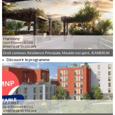
À PARTIR DE 132 700,00 €
Harmony
Saint-Étienne (42100)
À PARTIR DE 93 255,00 €
Droit commun, Résidence Principale, Meublé non géré, JEANBRUN
Découvrir le programme
À PARTIR DE 93 255,00 €
LE FIRST
Saint-Étienne (42100)
À PARTIR DE 93 994,00 €