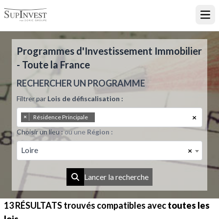
Ouvr
Programmes d'Investissement Immobilier
- Toute la France
RECHERCHER UN PROGRAMME
Filtrer par
Lois de défiscalisation :
×
×
Résidence Principale
Choisir un lieu :
ou une
Région :
Loire
×
Lancer la recherche
13 RÉSULTATS
trouvés compatibles avec
toutes les