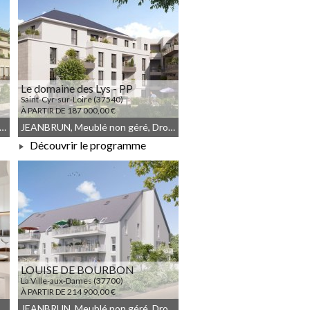
Le domaine des Lys - PP
Saint-Cyr-sur-Loire (37540)
À PARTIR DE 187 000,00 €
commun, Résidence Principale, JEANBRUN, Meublé non géré
JEANBRUN, Meublé non géré, Droit commun
Découvrir le programme
À PARTIR DE 187 000,00 €
LOUISE DE BOURBON
La Ville-aux-Dames (37700)
À PARTIR DE 214 900,00 €
Résidence Principale, JEANBRUN, Meublé non géré, Droit commun
JEANBRUN, Meublé non géré, Droit commun