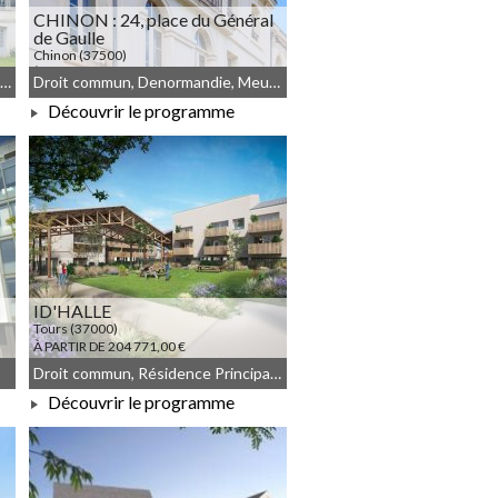
CHINON : 24, place du Général
de Gaulle
Chinon (37500)
À PARTIR DE 319 280,00 €
Résidence Principale, Malraux, Droit commun, Meublé non géré
Droit commun, Denormandie, Meublé non géré, Malraux
Découvrir le programme
À PARTIR DE 319 280,00 €
ID'HALLE
Tours (37000)
À PARTIR DE 204 771,00 €
Droit commun, Résidence Principale, Démembrement, Meublé non géré
Découvrir le programme
À PARTIR DE 204 771,00 €