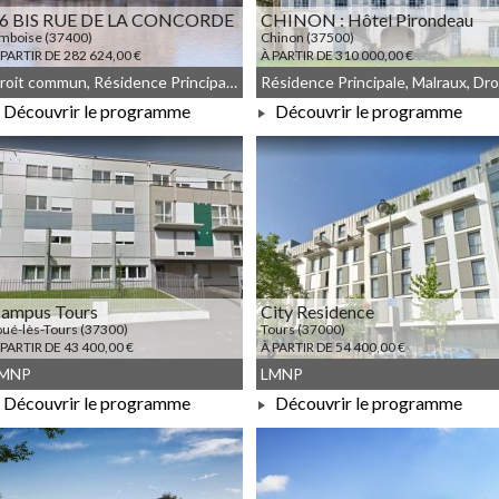
6 BIS RUE DE LA CONCORDE
CHINON : Hôtel Pirondeau
mboise (37400)
Chinon (37500)
 PARTIR DE 282 624,00 €
À PARTIR DE 310 000,00 €
Droit commun, Résidence Principale, Malraux, Meublé non géré
Découvrir le programme
Découvrir le programme
À PARTIR DE 282 624,00 €
À PARTIR DE 310 000,00 €
ampus Tours
City Residence
oué-lès-Tours (37300)
Tours (37000)
 PARTIR DE 43 400,00 €
À PARTIR DE 54 400,00 €
MNP
LMNP
Découvrir le programme
Découvrir le programme
À PARTIR DE 43 400,00 €
À PARTIR DE 54 400,00 €