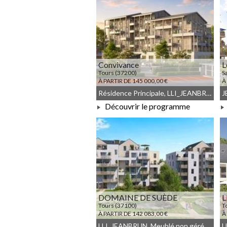
Convivance
L
Tours (37200)
S
À PARTIR DE 145 000,00 €
À
Résidence Principale, LLI_JEANBRUN, LLI, JEANBRUN, Meublé non géré, Droit commun
Découvrir le programme
À PARTIR DE 145 000,00 €
DOMAINE DE SUÈDE
L
Tours (37100)
T
À PARTIR DE 142 083,00 €
À
LLI, JEANBRUN, Meublé non géré, Droit commun, LLI_JEANBRUN