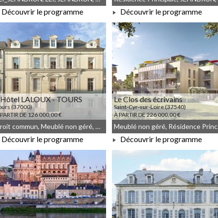
Découvrir le programme
Découvrir le programme
À PARTIR DE 220 917,00 €
À PARTIR DE 179 000,00 €
'Hôtel LALOUX - TOURS
Le Clos des écrivains
ours (37000)
Saint-Cyr-sur-Loire (37540)
 PARTIR DE 126 000,00 €
À PARTIR DE 226 000,00 €
Droit commun, Meublé non géré, Déficit Foncier, Malraux
Meubl
Découvrir le programme
Découvrir le programme
À PARTIR DE 126 000,00 €
À PARTIR DE 226 000,00 €