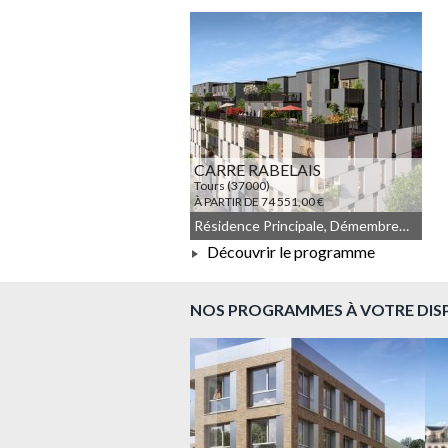
À PARTIR DE 131 083,00 €
CARRE RABELAIS
Tours (37000)
À PARTIR DE 74 551,00 €
Résidence Principale, Démembrement, JEANBRUN, Meublé non géré, Droit commun
Découvrir le programme
À PARTIR DE 74 551,00 €
NOS PROGRAMMES À VOTRE DIS