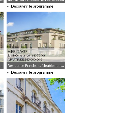
Découvrir le programme
À PARTIR DE 214 900,00 €
HERITAGE
Saint-Cyr-sur-Loire (37540)
À PARTIR DE 265 000,00 €
é non géré, Résidence Principale, Droit commun
Résidence Principale, Meublé non géré, Droit commun
Découvrir le programme
À PARTIR DE 265 000,00 €