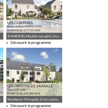
LES CHARMES
Notre-Dame-d'Oé (37390)
À PARTIR DE 277 750,00 €
JEANBRUN, Meublé non géré, Droit commun, LLI_JEANBRUN, LLI
Découvrir le programme
À PARTIR DE 277 750,00 €
LES JARDINS DE SAPAILLÉ
Tours (37100)
À PARTIR DE 241 000,00 €
mmun, Meublé non géré
Résidence Principale, Droit commun, Meublé non géré
Découvrir le programme