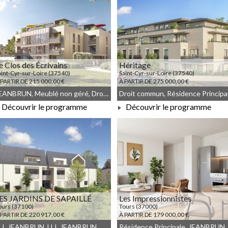
e Clos des Écrivains
Héritage
aint-Cyr-sur-Loire (37540)
Saint-Cyr-sur-Loire (37540)
 PARTIR DE 215 000,00 €
À PARTIR DE 275 000,00 €
JEANBRUN, Meublé non géré, Droit commun
Droit 
Découvrir le programme
Découvrir le programme
À PARTIR DE 215 000,00 €
À PARTIR DE 275 000,00 €
ES JARDINS DE SAPAILLÉ
Les Impressionnistes
ours (37100)
Tours (37000)
 PARTIR DE 220 917,00 €
À PARTIR DE 179 000,00 €
LLI_JEANBRUN, LLI, JEANBRUN, Meublé non géré, Droit commun