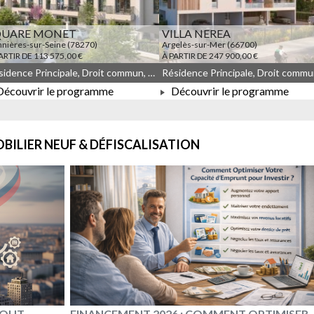
QUARE MONET
VILLA NEREA
nières-sur-Seine (78270)
Argelès-sur-Mer (66700)
ARTIR DE 113 575,00 €
À PARTIR DE 247 900,00 €
Résidence Principale, Droit commun, Meublé non géré, JEANBRUN, LLI, LLI_JEANBRUN
écouvrir le programme
Découvrir le programme
À PARTIR DE 113 575,00 €
À PARTIR DE 247 900,00 €
BILIER NEUF & DÉFISCALISATION
 TOUT
FINANCEMENT 2026 : COMMENT OPTIMISER