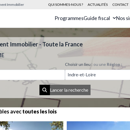
sement Immobilier
QUI SOMMES-NOUS ?
ACTUALITÉS
CONTACT
Programmes
Guide fiscal
Nos s
t Immobilier - Toute la France
ME
Choisir un lieu :
ou une
Région :
Indre-et-Loire
Lancer la recherche
bles avec
toutes les lois