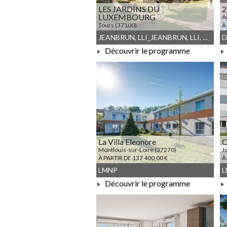
LES JARDINS DU
2
LUXEMBOURG
A
Tours (37100)
À
À PARTIR DE 143 917,00 €
JEANBRUN, LLI_JEANBRUN, LLI, Meublé non géré, Droit commun
Découvrir le programme
À PARTIR DE 143 917,00 €
La Villa Eleonore
C
Montlouis-sur-Loire (37270)
J
À PARTIR DE 137 400,00 €
À
LMNP
L
Découvrir le programme
À PARTIR DE 137 400,00 €