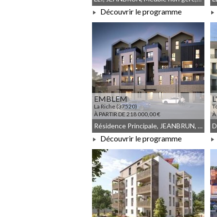
Découvrir le programme
À PARTIR DE 142 083,00 €
EMBLEM
L
La Riche (37520)
T
À PARTIR DE 218 000,00 €
À
Résidence Principale, JEANBRUN, Meublé non géré, Droit commun
Découvrir le programme
À PARTIR DE 218 000,00 €