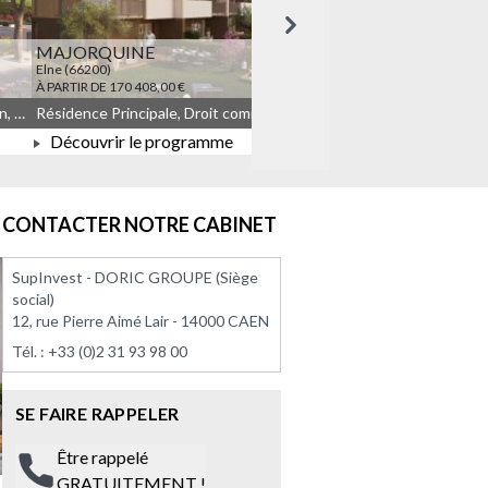
Suivant
MAJORQUINE
LES TEMPORELLES Q
Elne (66200)
Quincy-sous-Sénart (91480)
À PARTIR DE 170 408,00 €
À PARTIR DE 164 908,00 €
Résidence Principale, Droit commun, Meublé non géré, JEANBRUN
Résidence Principale, Droit commun, Meublé non géré, JEANBRUN, LLI, LLI_JEANBRUN
Découvrir le programme
Découvrir le progra
À PARTIR DE 170 408,00 €
À PARTIR DE 164 908
CONTACTER NOTRE CABINET
SupInvest - DORIC GROUPE (Siège
social)
12, rue Pierre Aimé Lair - 14000 CAEN
Tél. :
+33 (0)2 31 93 98 00
SE FAIRE RAPPELER
Être rappelé
GRATUITEMENT !