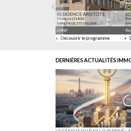
Précédent
RESIDENCE ARISTOTE
S
Toulouse (31400)
Bon
À PARTIR DE 375 000,00 €
À P
LMNP
Découvrir le programme
D
À PARTIR DE 375 000,00 €
DERNIÈRES ACTUALITÉS
IMMO
LE STATUT DU BAILLEUR PRIVÉ :