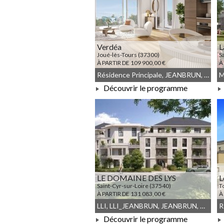
Verdéa
L
Joué-lès-Tours (37300)
S
À PARTIR DE 109 900,00 €
À
Résidence Principale, JEANBRUN, Meublé non géré, Droit commun
Découvrir le programme
À PARTIR DE 109 900,00 €
LE DOMAINE DES LYS
L
Saint-Cyr-sur-Loire (37540)
T
À PARTIR DE 131 083,00 €
À
LLI, LLI_JEANBRUN, JEANBRUN, Meublé non géré, Droit commun
Découvrir le programme