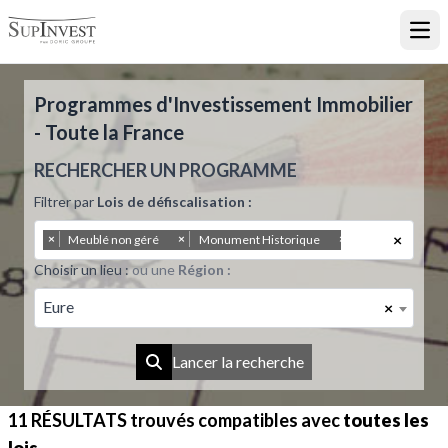
Ouvr
Programmes d'Investissement Immobilier
- Toute la France
RECHERCHER UN PROGRAMME
Filtrer par
Lois de défiscalisation :
×
×
×
×
Meublé non géré
Monument Historique
Résidence Princ
Choisir un lieu :
ou une
Région :
Eure
×
Lancer la recherche
11 RÉSULTATS
trouvés compatibles avec
toutes les