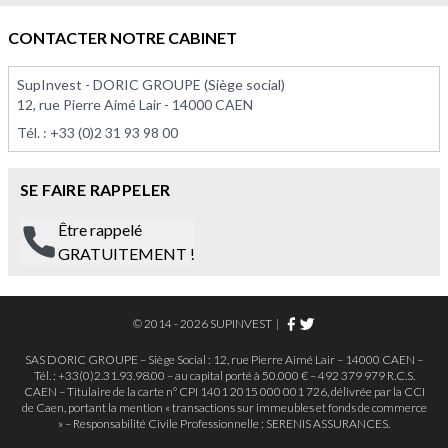
À PARTIR DE 375 000,00 €
À PARTIR DE 113 575,00 
CONTACTER NOTRE CABINET
SupInvest - DORIC GROUPE (Siège social)
12, rue Pierre Aimé Lair - 14000 CAEN
Tél. :
+33 (0)2 31 93 98 00
SE FAIRE RAPPELER
Être rappelé
GRATUITEMENT !
© 2014 - 2026 SUPINVEST
|
SAS DORIC GROUPE – Siège Social : 12, rue Pierre Aimé Lair – 14000 CAEN –
Tél. : +33(0)2.31.93.98.00 – au capital porté à 50.000 € – 492 379 979 R.C.S.
CAEN – Titulaire de la carte n° CPI 1401 2015 000 001 726, délivrée par la CCI
de Caen, portant la mention « transactions sur immeubles et fonds de commerce
» – Responsabilité Civile Professionnelle : SERENIS ASSURANCES.