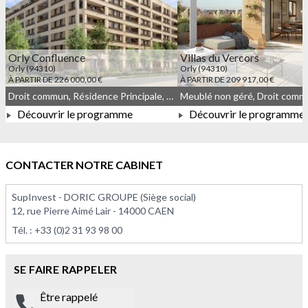
Orly Confluence
Villas du Vercors
Orly (94310)
Orly (94310)
À PARTIR DE 226 000,00 €
À PARTIR DE 209 917,00 €
Droit commun, Résidence Principale, Meublé non géré
Meublé non géré, Droit com
Découvrir le programme
Découvrir le programme
À PARTIR DE 226 000,00 €
À PARTIR DE 209 917,0
CONTACTER NOTRE CABINET
SupInvest - DORIC GROUPE (Siège social)
12, rue Pierre Aimé Lair - 14000 CAEN
Tél. :
+33 (0)2 31 93 98 00
SE FAIRE RAPPELER
Être rappelé