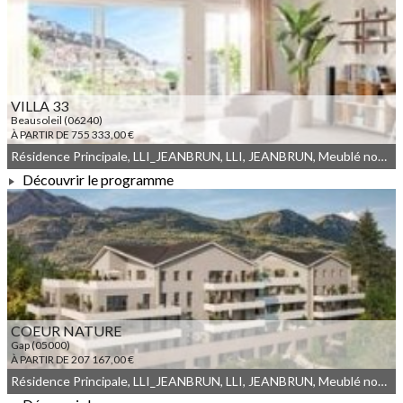
À PARTIR DE 196 167,00 €
VILLA 33
Beausoleil (06240)
À PARTIR DE 755 333,00 €
Résidence Principale, LLI_JEANBRUN, LLI, JEANBRUN, Meublé non géré, Droit commun
Découvrir le programme
À PARTIR DE 755 333,00 €
COEUR NATURE
Gap (05000)
À PARTIR DE 207 167,00 €
Résidence Principale, LLI_JEANBRUN, LLI, JEANBRUN, Meublé non géré, Droit commun