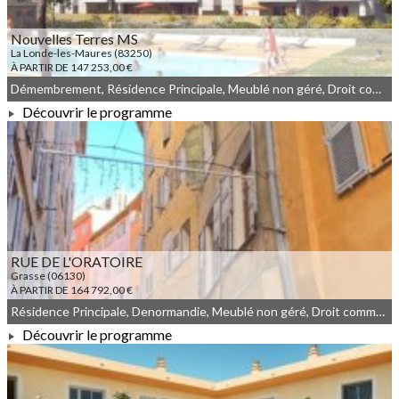
Nouvelles Terres MS
La Londe-les-Maures (83250)
À PARTIR DE 147 253,00 €
Démembrement, Résidence Principale, Meublé non géré, Droit commun
Découvrir le programme
À PARTIR DE 147 253,00 €
RUE DE L'ORATOIRE
Grasse (06130)
À PARTIR DE 164 792,00 €
Résidence Principale, Denormandie, Meublé non géré, Droit commun, Déficit Foncier
Découvrir le programme
À PARTIR DE 164 792,00 €