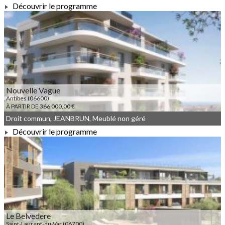
Découvrir le programme
À PARTIR DE 265 833,00 €
Nouvelle Vague
Antibes (06600)
À PARTIR DE 366 000,00 €
Droit commun, JEANBRUN, Meublé non géré
Découvrir le programme
À PARTIR DE 366 000,00 €
Le Belvedere
Saint-Laurent-du-Var (06700)