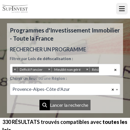
Ouvr
Programmes d'Investissement Immobilier
- Toute la France
RECHERCHER UN PROGRAMME
Filtrer par
Lois de défiscalisation :
×
×
×
×
Déficit Foncier
Meublé non géré
Résidence Principale
Choisir un lieu :
ou une
Région :
Provence-Alpes-Côte d'Azur
×
Lancer la recherche
330 RÉSULTATS
trouvés compatibles avec
toutes les