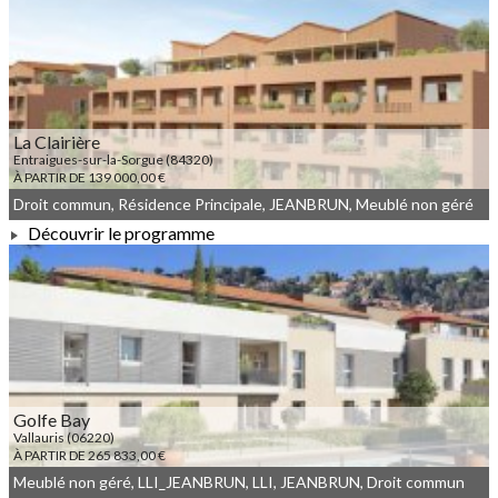
À PARTIR DE 186 208,00 €
La Clairière
Entraigues-sur-la-Sorgue (84320)
À PARTIR DE 139 000,00 €
Droit commun, Résidence Principale, JEANBRUN, Meublé non géré
Découvrir le programme
À PARTIR DE 139 000,00 €
Golfe Bay
Vallauris (06220)
À PARTIR DE 265 833,00 €
Meublé non géré, LLI_JEANBRUN, LLI, JEANBRUN, Droit commun